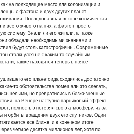
 как на подходящее место для колонизации и
енцы с фаэтона и двух других планет
 проживания. Последовавшая вскоре космическая
и всего живого на них, а фаэтон просто
ю систему. Знали ли его жители, а также
 они обладали необходимыми знаниями и
дствия будут столь катастрофичны. Современные
он столкнулся не с каким-то случайным
кстати, также находятся теперь в поясе
рушившего его планетоида сходились достаточно
 какие-то обстоятельства помешали это сделать,
ались целыми, но превратились в безжизненные
дствии, на Венере наступил парниковый эффект,
рот, полностью потерял свою атмосферу, из-за
ы и орбиты вращения двух его спутников. Один
тягивается все ближе, и в конечном итоге
через четыре десятка миллионов лет, хотя по