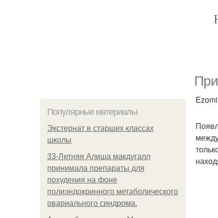
При
Ezomir
Популярные материалы
Появл
Экстернат в старших классах
между
школы
тольк
33-Летняя Алиша макдугалл
наход
принимала препараты для
похудения на фоне
полиэндокринного метаболического
овариального синдрома.