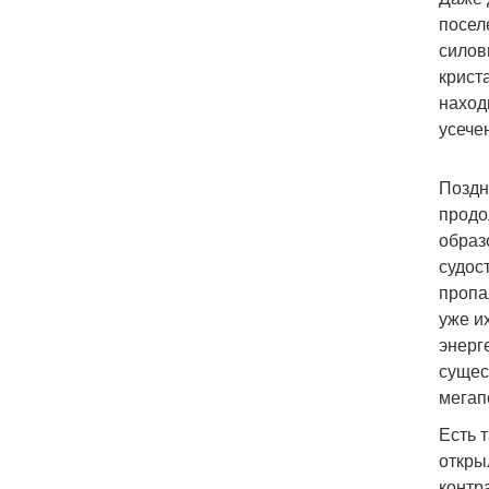
посел
силов
крист
наход
усече
Поздн
продо
образ
судос
пропа
уже и
энерг
сущес
мегап
Есть 
откры
контр