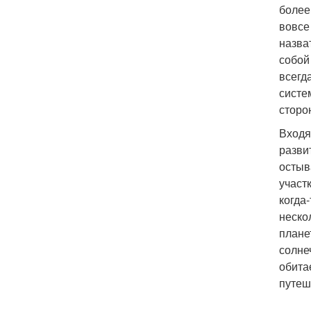
более
вовсе
назва
собой
всегд
систе
сторо
Входя
разви
остыв
участ
когда
неско
плане
солне
обита
путеш