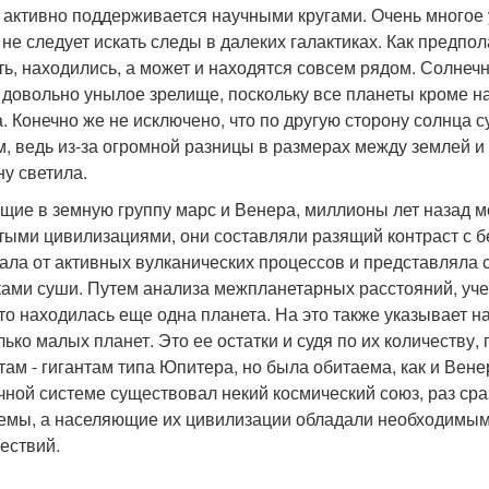
 активно поддерживается научными кругами. Очень многое 
 не следует искать следы в далеких галактиках. Как предпол
ть, находились, а может и находятся совсем рядом. Солнеч
 довольно унылое зрелище, поскольку все планеты кроме н
а. Конечно же не исключено, что по другую сторону солнца
м, ведь из-за огромной разницы в размерах между землей и
ну светила.
щие в земную группу марс и Венера, миллионы лет назад м
тыми цивилизациями, они составляли разящий контраст с б
ала от активных вулканических процессов и представляла с
ками суши. Путем анализа межпланетарных расстояний, уч
-то находилась еще одна планета. На это также указывает 
лько малых планет. Это ее остатки и судя по их количеству,
там - гигантам типа Юпитера, но была обитаема, как и Вене
чной системе существовал некий космический союз, раз ср
емы, а населяющие их цивилизации обладали необходимым
ествий.