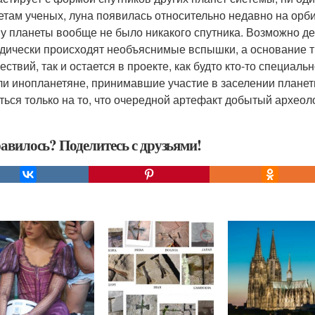
етам ученых, луна появилась относительно недавно на орби
, у планеты вообще не было никакого спутника. Возможно дей
дически происходят необъяснимые вспышки, а основание т
ествий, так и остается в проекте, как будто кто-то специаль
ли инопланетяне, принимавшие участие в заселении планеты,
ться только на то, что очередной артефакт добытый археоло
авилось? Поделитесь с друзьями!