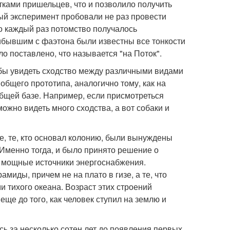
етками пришельцев, что и позволило получить
ный эксперимент пробовали не раз провести
о каждый раз потомство получалось
ибывшим с фаэтона были известны все тонкости
о поставлено, что называется "на Поток".
тобы увидеть сходство между различными видами
общего прототипа, аналогично тому, как на
бщей базе. Например, если присмотреться
можно видеть много сходства, а вот собаки и
ие, те, кто основал колонию, были вынуждены
. Именно тогда, и было принято решение о
 мощные источники энергоснабжения.
миды, причем не на плато в гизе, а те, что
и тихого океана. Возраст этих строений
еще до того, как человек ступил на землю и
ь за несколько сотен лет до появления первых