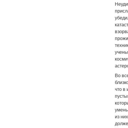
Неуди
присл
убеди
катас
взорв
прожи
техни
учены
косми
астер
Во вс
близк
что в
пусты
котор
умень
из ни
долже