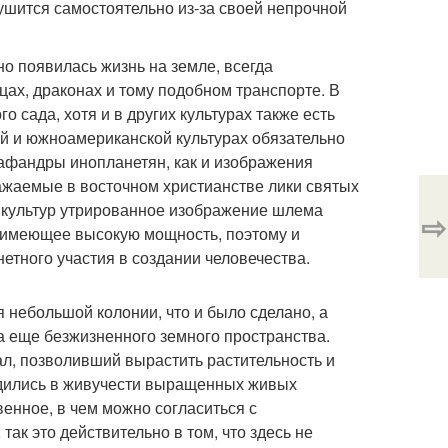
рушится самостоятельно из-за своей непрочной
но появилась жизнь на земле, всегда
ах, драконах и тому подобном транспорте. В
 сада, хотя и в других культурах также есть
ой и южноамериканской культурах обязательно
кафандры инопланетян, как и изображения
ажаемые в восточном христианстве лики святых
их культур утрированное изображение шлема
⇨
е, имеющее высокую мощность, поэтому и
нетного участия в создании человечества.
 небольшой колонии, что и было сделано, а
ка еще безжизненного земного пространства.
л, позволивший вырастить растительность и
едились в живучести выращенных живых
енное, в чем можно согласиться с
ак это действительно в том, что здесь не