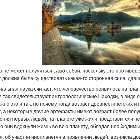
то не может получиться само собой, поскольку это противор
т должна была существовать какая-то сторонняя сила, давш
альная наука считает, что человечество появилось на плане
е так свидетельствуют антропологические Находки, в виде 
жно это и так, но почему тогда возраст древнеегипетских 
, а некоторые другие артефакты имеют возраст более полу
ения первых людей, на планете уже жили представители не
о они вдохнули жизнь во всю планету, обладая необходимы
я, об участии инопланетян в появлении людей, возникла до