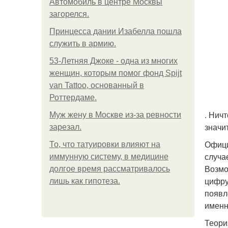
Автомобиль в центре Москвы
загорелся.
Принцесса дании Изабелла пошла
служить в армию.
53-Летняя Джоке - одна из многих
женщин, которым помог фонд Spijt
van Tattoo, основанный в
Роттердаме.
. Нич
Mуж жену в Москве из-за ревности
значи
зарезал.
Офици
То, что татуировки влияют на
случа
иммунную систему, в медицине
Возмо
долгое время рассматривалось
цифру
лишь как гипотеза.
появл
именн
Теори