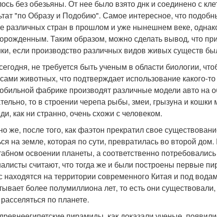
ось без обезьяны. От нее было взято днк и соединено с кл
ьтат "по Образу и Подобию". Самое интересное, что подоб
е различных стран в прошлом и уже нынешнем веке, однак
орожденным. Таким образом, можно сделать вывод, что пр
ики, если производство различных видов живых существ был
сегодня, не требуется быть ученым в области биологии, ч
ссами животных, что подтверждает использование какого-то 
обильной фабрике производят различные модели авто на о
тельно, то в строении черепа рыбы, змеи, грызуна и кошки 
ди, как ни странно, очень схожи с человеком.
но же, после того, как фаэтон прекратил свое существован
ься на земле, которая по сути, превратилась во второй дом
абном освоении планеты, а соответственно потребовались
алисты считают, что тогда же и были построены первые пира
с находятся на территории современного Китая и под водам
тывает более полумиллиона лет, то есть они существовали, 
 расселяться по планете.
древнеегипетские пирамиды, как доказали ученые, появилис