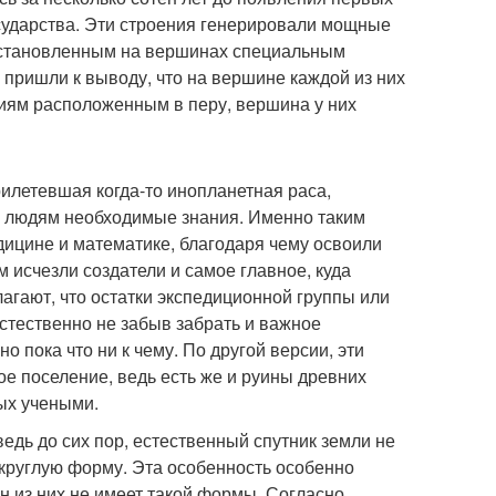
осударства. Эти строения генерировали мощные
 установленным на вершинах специальным
 пришли к выводу, что на вершине каждой из них
ниям расположенным в перу, вершина у них
рилетевшая когда-то инопланетная раса,
я людям необходимые знания. Именно таким
ицине и математике, благодаря чему освоили
 исчезли создатели и самое главное, куда
агают, что остатки экспедиционной группы или
естественно не забыв забрать и важное
 пока что ни к чему. По другой версии, эти
ое поселение, ведь есть же и руины древних
ых учеными.
ведь до сих пор, естественный спутник земли не
округлую форму. Эта особенность особенно
ин из них не имеет такой формы. Согласно