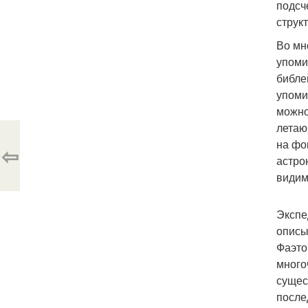
подсч
струк
Во мн
упоми
библе
упоми
можно
летаю
на фо
⇦
астро
видим
Экспе
описы
Фаэто
много
сущес
после