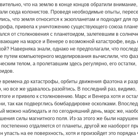
вительно, что на землю в конце концов обратили внимание,
али сюда колонистов. Проведя необходимые опыты, пересел
лись, что земля относится к экзопланетам и подходит для
трофа, привела к уничтожению существующего союза планет 
ался от столкновения с планетоидом, залетевшим в солнечну
вающие на марсе и Венере о возможной катастрофе, ведь
кой? Наверняка знали, однако не предполагали, что после
е путем компьютерного моделирования вычислили, что фаэт
ческим телом, а пролетавшим здесь регулярно, его остатки, 
оидов.
е времена до катастрофы, орбиты движения фаэтона и раз
о, но все же удавалось разойтись. В последний раз, видимо,
 итоге и привело к столкновению. Марс и Венера хотя и ост
ни, так как подверглись бомбардировке осколками. Впосле
ый можно наблюдать и по сегодняшний день, марс же, наобо
шения силы магнитного поля. Из-за этого же были нарушен
х постепенно отдаляется от планеты, другой же наоборот при
н упасть на ее поверхность, хотя и произойдет это порядка 