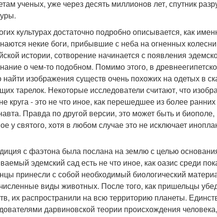
етам ученых, уже через десять миллионов лет, спутник раз
туры.
огих культурах достаточно подробно описывается, как имен
наются некие боги, прибывшие с неба на огненных колесниц
йской истории, сотворение начинается с появления эдемского
нание о чем-то подобном. Помимо этого, в древнеегипетск
 найти изображения существ очень похожих на одетых в с
щих тарелок. Некоторые исследователи считают, что изобр
не круга - это не что иное, как перешедшее из более ранн
навта. Правда по другой версии, это может быть и биопол
ое у святого, хотя в любом случае это не исключает инопла
диция с фаэтона была послана на землю с целью основания
ваемый эдемский сад есть не что иное, как оазис среди по
нцы принесли с собой необходимый биологический материа
численные виды животных. После того, как пришельцы уб
тв, их распространили на всю территорию планеты. Единств
дователями дарвиновской теории происхождения человека, т