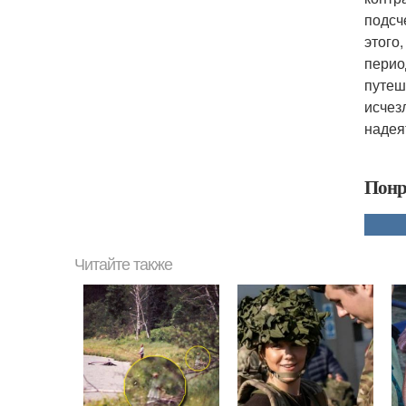
подсч
этого
перио
путеш
исчез
надея
Понр
Читайте также