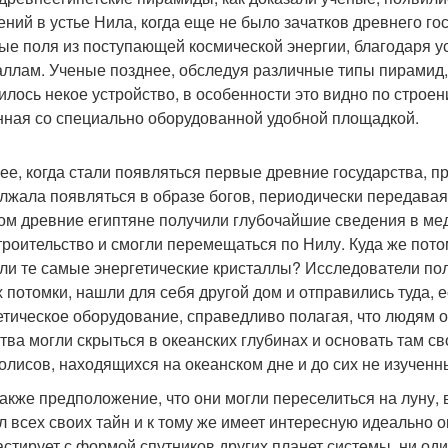
ений в устье Нила, когда еще не было зачатков древнего г
ые поля из поступающей космической энергии, благодаря
аллам. Ученые позднее, обследуя различные типы пирамид,
илось некое устройство, в особенности это видно по строе
нная со специально оборудованной удобной площадкой.
ее, когда стали появляться первые древние государства, п
лжала появляться в образе богов, периодически передава
ом древние египтяне получили глубочайшие сведения в мед
троительство и смогли перемещаться по Нилу. Куда же потом
ли те самые энергетические кристаллы? Исследователи пол
х потомки, нашли для себя другой дом и отправились туда, 
етическое оборудование, справедливо полагая, что людям оно
тва могли скрыться в океанских глубинах и основать там св
олисов, находящихся на океанском дне и до сих не изученн
также предположение, что они могли переселиться на луну, 
л всех своих тайн и к тому же имеет интересную идеально 
астирует с формой спутников других планет системы, ни од