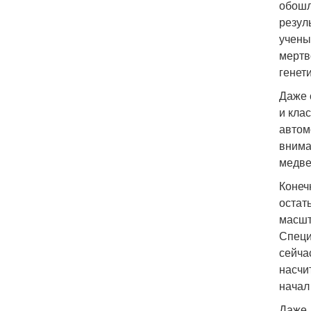
обошл
резул
учены
мертв
генет
Даже 
и кла
автом
внима
медве
Конеч
остат
масшт
Специ
сейча
насчи
начал
Даже 