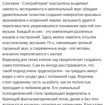
Сингеров - Сонграйтеров" вангаалена выделяют
смелость эксперимента и оригинальный звук: обладая
удивительным талантом создания невероятно красивых
аранжировок и искренней лирики, музыканту удается
переосмыслить укоренившееся понимание простой поп-
музыки. Каждый из них - это компиляция различных
жанров и настроений. Здесь можно заметить отсылки
классическому звучанию 70-х, сменяющие грязный
гаражный звук, а современные инди - поп мотивы
внезапно переплетаются с кантри.
Видеоряд для своих клипов чад предпочитает создавать
самостоятельно. Сам он иногда расстраивается, что
такой подход очень трудозатратен - на тридцать минут
видео у него уходит два с половиной года. Впрочем,
стоит художнику сесть за работу, как он полностью
пропадает в любимом деле. Его уникальный
психоделический стиль превращает видеоклипы в
бурлящий фантасмагорический поток, делая и без того
жутковатые кошмары упоительно зловещими. Вангаален