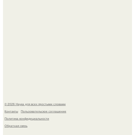
Ученые "Гормон Мотивации нашли".
История земли: легенды о двух солнцах.
© 2026 Наука для всех простыми словами
Контакты
Пользовательское соглашение
Политика конфидециальности
Обратная связь