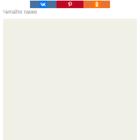
Читайте также
Загадки мичиганского треугольника.
Голливуд умеет не только играть роли, но и болеть по-
настоящему.