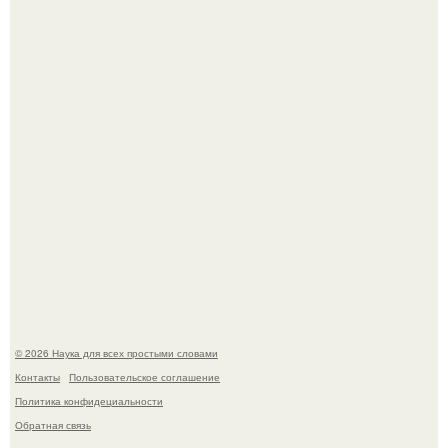
моментально оказалось приковано к Тиган крофт.
То, что татуировки влияют на иммунную систему, в
медицине долгое время рассматривалось лишь как
гипотеза.
© 2026 Наука для всех простыми словами
Контакты
Пользовательское соглашение
Политика конфидециальности
Обратная связь