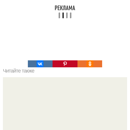
Читайте также
Это невероятное фото было сделано в чернобыле 24