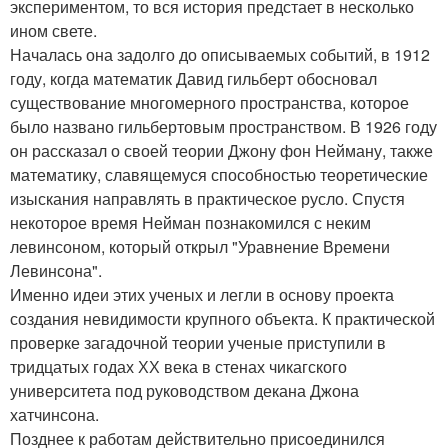
экспериментом, то вся история предстает в несколько
ином свете.
Началась она задолго до описываемых событий, в 1912
году, когда математик Давид гильберт обосновал
существование многомерного пространства, которое
было названо гильбертовым пространством. В 1926 году
он рассказал о своей теории Джону фон Нейману, также
математику, славящемуся способностью теоретические
изыскания направлять в практическое русло. Спустя
некоторое время Нейман познакомился с неким
левинсоном, который открыл "Уравнение Времени
Левинсона".
Именно идеи этих ученых и легли в основу проекта
создания невидимости крупного объекта. К практической
проверке загадочной теории ученые приступили в
тридцатых годах ХХ века в стенах чикагского
университета под руководством декана Джона
хатчинсона.
Позднее к работам действительно присоединился