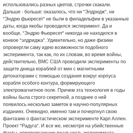
использовались разных цветов, строчки скакали.
Дальше - больше: оказалось, что ни "Элдридж", ни
"Эндрю фьюресет" не были в филадельфии в указанные
даты, когда якобы проводился эксперимент. Да и
вообще, "Эндрю Фьюресет" никогда не находился в
конвое "элдриджа". Удивительно, но даже физики
опровергли саму идею возможности подобного
эксперимента, так как, по их словам, во время войны,
действительно, ВМС США проводили эксперименты по
защите днища кораблей от мин с магнитными
детонаторами с помощью создания вокруг корпуса
корабля особого контура, формирующего
электромагнитное поле. Причем эта технология в годы
войны была строго секретной, а позднее о ней
появилось несколько заметок в научно-популярных
изданиях. Очевидно, именно там и почерпнул свою
фантазию о фантастическом эксперименте Карл Аллен.
Проект "Радуга". И все же, несмотря на убийственные
факты, опровергающие реальность эксперимента