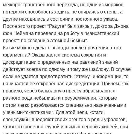
межпространственного перехода, но одни из моряков
потеряли способность ходить, не опираясь о стены, а
другие находились в состоянии постоянного ужаса.
После этого проект "Радуга" был закрыт, доктора Джона
фон Неймана перевели на работу в "манхэттенский
проект" по созданию атомной бомбы".
Какие можно сделать выводы после прочтения этого
фрагмента? Оказывается система сокрытия и
дискредитации определенных направлений знаний
действует всегда по одному и тому же шаблону. В случае
если не удается предотвратить "Утечку" информации, то
начинается ее откровенная дискредитация. Причем, как
правило, через бульварную прессу вбрасываются
разного рода небылицы и преувеличения, которые
потом легко разоблачаются специально назначенными
учеными-"скептиками". Для этой цели, кстати,
спецслужбы внедряют своих агентов в ряды уфологов,
чтобы откровенно глупой и вымышленной ахинеей, они
дискредитировали независимые уфологические