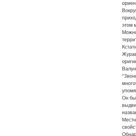
ориен
Вокру
прихо
этом 
Можно
терри
Кстат
Журав
ориги
Валун
"Звон
много
упомя
Он бы
выдви
назва
Местн
свойс
Обнар