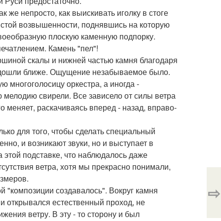
й Руси предостаточно.
к же непросто, как выискивать иголку в стоге
листой возвышенности, поднявшись на которую
своеобразную плоскую каменную подпорку.
ечатлением. Камень "пел"!
ршиной скалы и нижней частью камня благодаря
подошли ближе. Ощущение незабываемое было.
 многоголосицу оркестра, а иногда -
 мелодию свирели. Все зависело от силы ветра
о меняет, раскачиваясь вперед - назад, вправо-
ько для того, чтобы сделать специальный
нно, и возникают звуки, но и выступает в
а этой подставке, что наблюдалось даже
сутствия ветра, хотя мы прекрасно понимали,
азмеров.
⇨
 "композиции создавалось". Вокруг камня
ии открывался естественный проход, не
ения ветру. В эту - то сторону и был