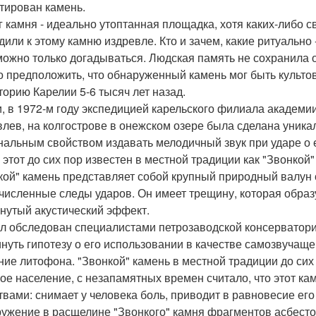
тирован камень.
г камня - идеально утоптанная площадка, хотя каких-либо 
дили к этому камню издревле. Кто и зачем, какие ритуально
можно только догадываться. Людская память не сохранила о
 предположить, что обнаруженный камень мог быть культо
торию Карелии 5-6 тысяч лет назад.
и, в 1972-м году экспедицией карельского филиала академии
лев, на колгострове в онежском озере была сделана уника
нальным свойством издавать мелодичный звук при ударе о
 этот до сих пор известен в местной традиции как "Звонкой"
кой" камень представляет собой крупный природный валун
численные следы ударов. Он имеет трещину, которая образ
нутый акустический эффект.
л обследован специалистами петрозаводской консерватори
нуть гипотезу о его использовании в качестве самозвучащ
ние литофона. "Звонкой" камень в местной традиции до сих
ое население, с незапамятных времен считало, что этот к
твами: снимает у человека боль, приводит в равновесие его
ужение в расщелине "Звонкого" камня фрагментов асбесто