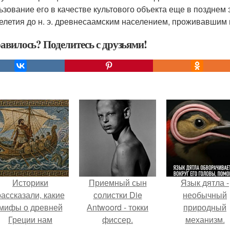
ьзование его в качестве культового объекта еще в позднем э
елетия до н. э. древнесаамским населением, проживавшим в
авилось? Поделитесь с друзьями!
Историки
Приемный сын
Язык дятла -
рассказали, какие
солистки Die
необычный
мифы о древней
Аntwoord - токки
природный
Греции нам
фиссер.
механизм.