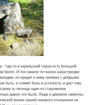
- "где-то в карельской глуши есть большой
еди болот. И поставили тот валун наши предки
мелодии, но придет к нему человек с добрыми
к быть, и снимет боль и усталость, и даст ему
Исаеву ту легенду один из старожилов
Только давно это было. Люди и деревни смертны,
ктической жизни нашей никакого отношения не