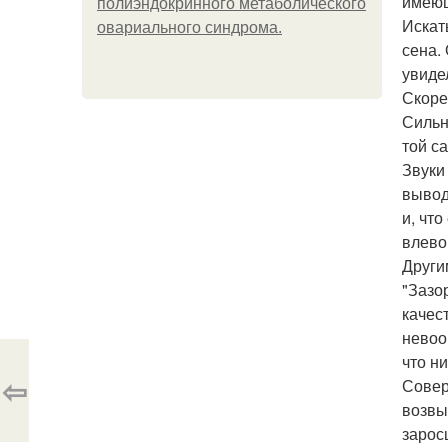
имеющ
полиэндокринного метаболического
Искат
овариального синдрома.
сена.
увиде
Скоре
Сильн
той с
Звуки
вывод
и, чт
влево
Други
"Зазо
качес
невоо
что н
⇦
Совер
возвы
зарос