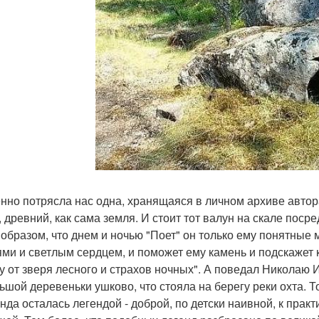
нно потрясла нас одна, хранящаяся в личном архиве автора 
, древний, как сама земля. И стоит тот валун на скале поср
 образом, что днем и ночью "Поет" он только ему понятные 
ми и светлым сердцем, и поможет ему камень и подскажет ка
у от зверя лесного и страхов ночных". А поведал Николаю 
ьшой деревеньки ушково, что стояла на берегу реки охта. 
енда осталась легендой - доброй, по детски наивной, к пра