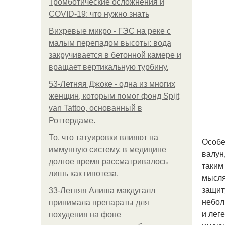
Тромботические осложнения и
COVID-19: что нужно знать
Вихревые микро - ГЭС на реке с
малым перепадом высоты: вода
закручивается в бетонной камере и
вращает вертикальную турбину.
53-Летняя Джоке - одна из многих
женщин, которым помог фонд Spijt
van Tattoo, основанный в
Роттердаме.
То, что татуировки влияют на
Особе
иммунную систему, в медицине
валун
долгое время рассматривалось
таким
лишь как гипотеза.
мысля
защит
33-Летняя Алиша макдугалл
небол
принимала препараты для
и лег
похудения на фоне