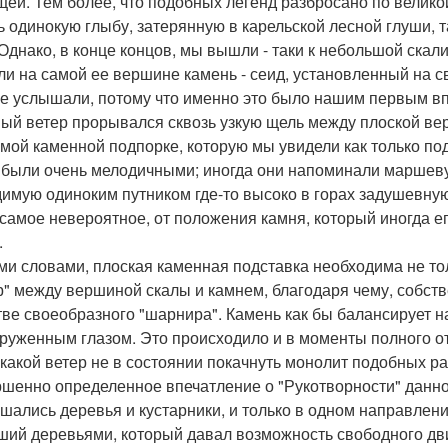
ей. Тем более, что подобных легенд разбросано по велико
ь одинокую глыбу, затерянную в карельской лесной глуши, та
 Однако, в конце концов, мы вышли - таки к небольшой ска
ли на самой ее вершине камень - сеид, установленный на 
е услышали, потому что именно это было нашим первым вп
ый ветер прорывался сквозь узкую щель между плоской ве
амой каменной подпорке, которую мы увидели как только 
 были очень мелодичными; иногда они напоминали маршевую
имую одиноким путником где-то высоко в горах задушевную
о самое невероятное, от положения камня, который иногда ег
.
ми словами, плоская каменная подставка необходима не тол
р" между вершиной скалы и камнем, благодаря чему, собстве
тве своеобразного "шарнира". Камень как бы балансирует н
руженным глазом. Это происходило и в моменты полного от
икакой ветер не в состоянии покачнуть монолит подобных р
шенно определенное впечатление о "Рукотворности" данной
шались деревья и кустарники, и только в одном направлен
ший деревьями, который давал возможность свободного движ