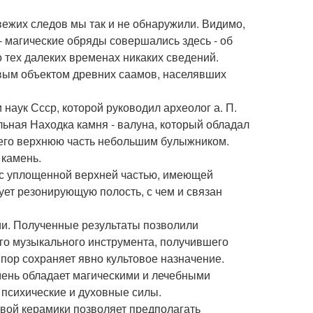
свежих следов мы так и не обнаружили. Видимо,
 - магические обряды совершались здесь - об
 тех далеких временах никаких сведений.
вым объектом древних саамов, населявших
 наук Ссср, которой руководил археолог а. П.
льная Находка камня - валуна, который обладал
 его верхнюю часть небольшим булыжником.
 камень.
 с уплощенной верхней частью, имеющей
ует резонирующую полость, с чем и связан
и. Полученные результаты позволили
его музыкального инструмента, получившего
 пор сохраняет явно культовое назначение.
амень обладает магическими и лечебными
 психические и духовные силы.
вой керамики позволяет предполагать