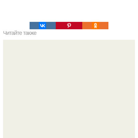
Читайте также
Важность правильного выбора средств индивидуальной
защиты в условиях пандемии коронавируса