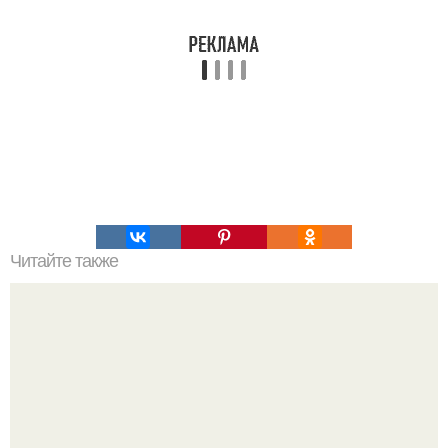
Читайте также
Теория большого взрыва кратко. История теории