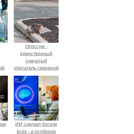
Опоссум -
единственный
сумчатый
ий
обитатель северной
зм.
америки.
вки
ИИ сделает богаче
всех - и особенно