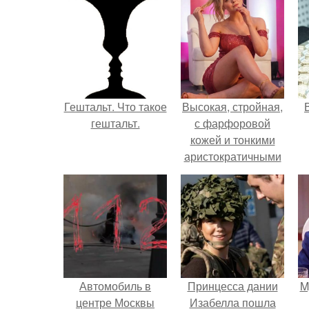
Гештальт. Что такое
Высокая, стройная,
гештальт.
с фарфоровой
кожей и тонкими
аристократичными
чертами, эль
выглядит так, будто
сошла с полотна
художника.
Автомобиль в
Принцесса дании
M
центре Москвы
Изабелла пошла