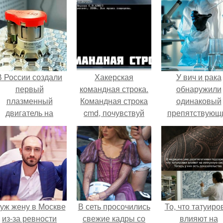
В России создали
Хакерская
У вич и рака
первый
командная строка.
обнаружили
плазменный
Командная строка
одинаковый
двигатель на
cmd, почувствуй
препятствующ
криптоне.
себя хакером.
лечению механи
уж жену в Москве
В сеть просочились
То, что татуиро
из-за ревности
свежие кадры со
влияют на