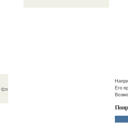
Напри
⇦
Его я
Возмо
Понр