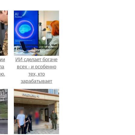
ии
ИИ сделает богаче
ла
всех - и особенно
ию.
тех, кто
зарабатывает
меньше всего.