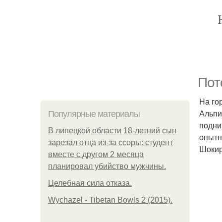
Пот
На го
Альпи
Популярные материалы
подни
В липецкой области 18-летний сын
опытн
зарезал отца из-за ссоры: студент
Шокир
вместе с другом 2 месяца
планировал убийство мужчины.
Целебная сила отказа.
Wychazel - Tibetan Bowls 2 (2015).