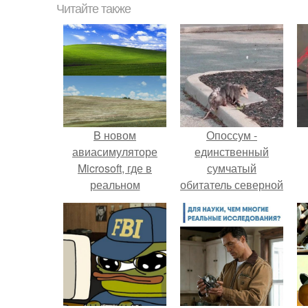
Читайте также
B новом
Опоссум -
авиасимуляторе
единственный
Microsoft, где в
сумчатый
реальном
обитатель северной
масштабе
америки.
воссоздали всю
планету, нашли то
самое место со
стандартным
фоном Windows.