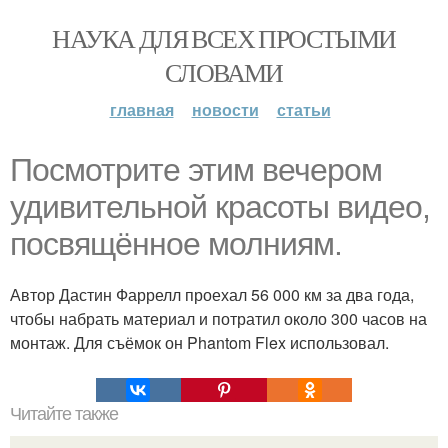
НАУКА ДЛЯ ВСЕХ ПРОСТЫМИ
СЛОВАМИ
главная
новости
статьи
Посмотрите этим вечером
удивительной красоты видео,
посвящённое молниям.
Автор Дастин Фаррелл проехал 56 000 км за два года,
чтобы набрать материал и потратил около 300 часов на
монтаж. Для съёмок он Phantom Flex использовал.
Читайте также