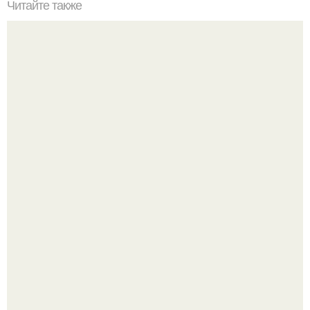
Читайте также
Хакерская командная строка. Командная строка cmd,
почувствуй себя хакером.
Телескоп "Эйнштейн" заснял гибель звезды в 500 млн
световых лет от земли.