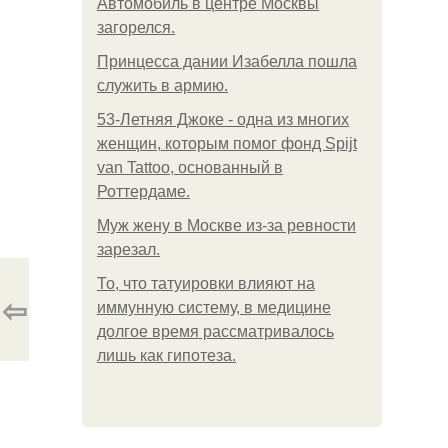
Автомобиль в центре Москвы
загорелся.
Принцесса дании Изабелла пошла
служить в армию.
53-Летняя Джоке - одна из многих
женщин, которым помог фонд Spijt
van Tattoo, основанный в
Роттердаме.
Mуж жену в Москве из-за ревности
зарезал.
То, что татуировки влияют на
⇦
иммунную систему, в медицине
долгое время рассматривалось
лишь как гипотеза.