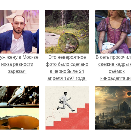
уж жену в Москве
Это невероятное
В сеть просочил
из-за ревности
фото было сделано
свежие кадры 
зарезал.
в чернобыле 24
съёмок
апреля 1997 года.
киноадаптаци
"Рапунцель", и 
внимание
моментальн
оказалось
приковано к Ти
крофт.