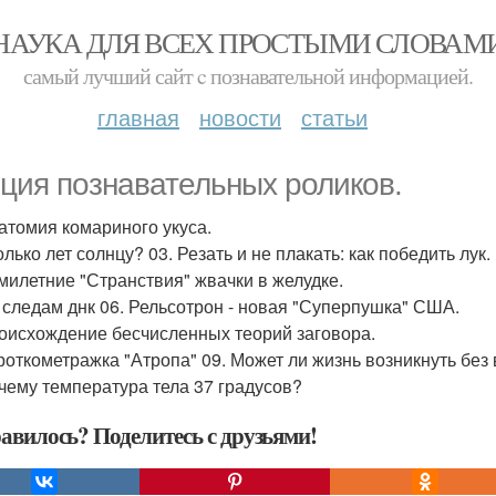
НАУКА ДЛЯ ВСЕХ ПРОСТЫМИ СЛОВАМ
самый лучший сайт c познавательной информацией.
главная
новости
статьи
ция познавательных роликов.
натомия комариного укуса.
олько лет солнцу? 03. Резать и не плакать: как победить лук.
емилетние "Странствия" жвачки в желудке.
о следам днк 06. Рельсотрон - новая "Суперпушка" США.
роисхождение бесчисленных теорий заговора.
ороткометражка "Атропа" 09. Может ли жизнь возникнуть без
очему температура тела 37 градусов?
авилось? Поделитесь с друзьями!