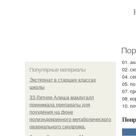
Пор
01. а
02. ск
Популярные материалы
04. с
Экстернат в старших классах
05. п
школы
07. п
33-Летняя Алиша макдугалл
08. к
принимала препараты для
10. п
похудения на фоне
Понр
полиэндокринного метаболического
овариального синдрома.