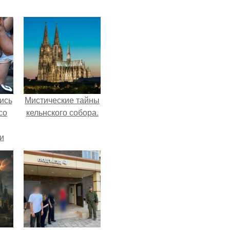
ись
Мистические тайны
со
кельнского собора.
и
всё
о
ган