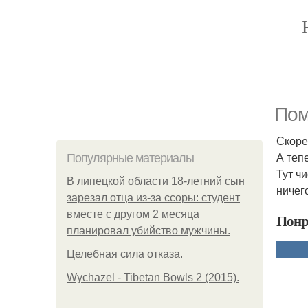
Пом
Скоре
А теп
Популярные материалы
Тут ч
В липецкой области 18-летний сын
ничего
зарезал отца из-за ссоры: студент
вместе с другом 2 месяца
Понр
планировал убийство мужчины.
Целебная сила отказа.
Wychazel - Tibetan Bowls 2 (2015).