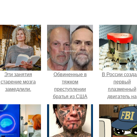
Эти занятия
Обвиненные в
В России созд
старение мозга
тяжком
первый
замедлили.
преступлении
плазменный
братья из США
двигатель на
были оправданы
криптоне.
спустя 24 года.