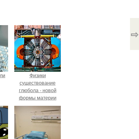
⇨
али
Физики
существование
глюбола - новой
формы материи
подтвердили.