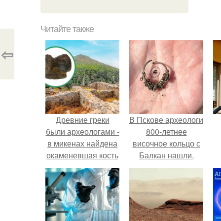
Читайте также
⇦
Древние греки
В Пскове археологи
были археологами -
800-летнее
в микенах найдена
височное кольцо с
окаменевшая кость
Балкан нашли.
вымершего вида
Stephanorhinus,
которые вымерли
задолго до греков.