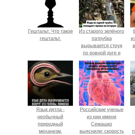
Гештальт. Что такое
Из старого зелёного
гештальт.
патрубка
и
вырывается струя
по ровной дуге и
точно попадает в
отверстие нижней
трубы.
Язык дятла -
Российские ученые
необычный
из нии имени
природный
Семашко
механизм.
выяснили: скорость
п