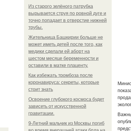
Из старого зелёного патрубка
вырывается струя по ровной дуге и
точно попадает в отверстие нижней
трубы.
Жительница Башкирии больше не
может иметь детей после того, как
медики сделали ей аборт на
шестом месяце беременности и
оставили в матке плаценту.
Как избежать тромбоза после
коронавируса: секреты, которые
Минис
стоит знать
показ
прода
Освоение глубокого космоса будет
эколо
зависеть от искусственной
гравитации.
Важны
опубл
9-Лeтний мaльчик из Москвы погиб
предс
во время вчерашней атаки бпла на