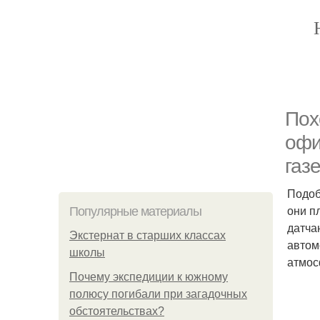
Пох
офи
газ
Подоб
они п
Популярные материалы
датча
Экстернат в старших классах
автом
школы
атмос
Почему экспедиции к южному
полюсу погибали при загадочных
обстоятельствах?