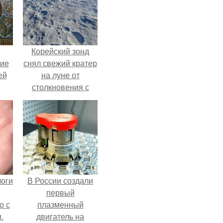
Корейский зонд
кие
снял свежий кратер
ей
на луне от
столкновения с
.
обломком Falcon 9.
логи
В России создали
первый
о с
плазменный
.
двигатель на