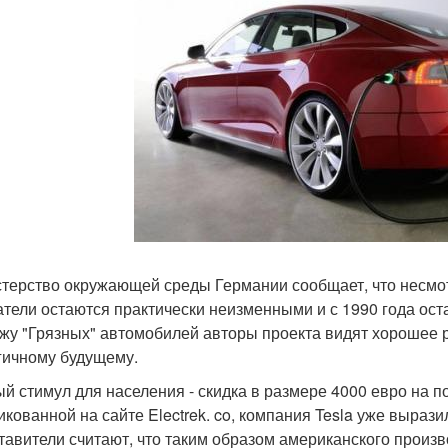
терство окружающей среды Германии сообщает, что несмот
атели остаются практически неизменными и с 1990 года оста
жу "Грязных" автомобилей авторы проекта видят хорошее р
гичному будущему.
й стимул для населения - скидка в размере 4000 евро на 
икованной на сайте Electrek. co, компания Tesla уже вырази
тавители считают, что таким образом американского произ