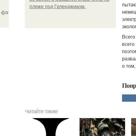
пытаю
пляже под Геленджиком.
⇦
немец
элект
эколо
Всего
всего
поэто
разва
о том
Понр
Читайте также