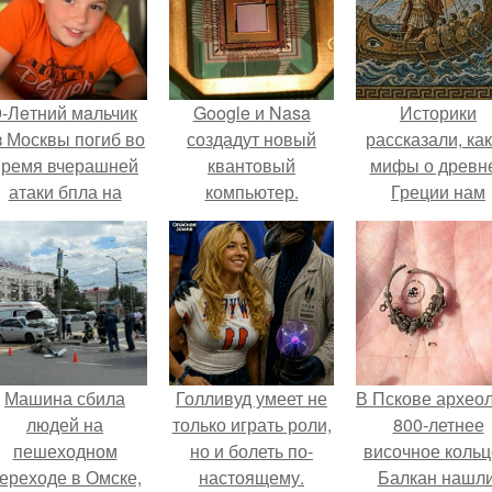
9-Лeтний мaльчик
Google и Nasa
Историки
з Москвы погиб во
создадут новый
рассказали, ка
время вчерашней
квантовый
мифы о древн
атаки бпла на
компьютер.
Греции нам
пляже под
навязало кино
Геленджиком.
Машина сбила
Голливуд умеет не
В Пскове архео
людей на
только играть роли,
800-летнее
пешеходном
но и болеть по-
височное кольц
ереходе в Омске,
настоящему.
Балкан нашли