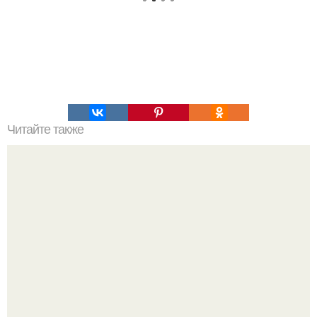
Читайте также
Это невероятное фото было сделано в чернобыле 24
апреля 1997 года.