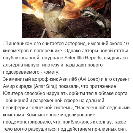
. Виновником его считается астероид, имевший около 10
километров в поперечнике. Однако авторы новой статьи,
опубликованной в журнале Scientific Reports, выдвигают
альтернативную гипотезу и называют нового
подозреваемого - комету.
Знаменитый астрофизик Ави лёб (Avi Loeb) и его студент
Амир сирадж (Amir Siraj) показали, что притяжение
Юпитера способно нарушать орбиты тел в облаке оорта
- обширной и разреженной сфере на дальней
периферии солнечной системы, "Населенной" ледяными
кометами. Компьютерное моделирование
продемонстрировало, что, приближаясь к солнцу, такое
тело могло разрушиться под действием приливных сил,