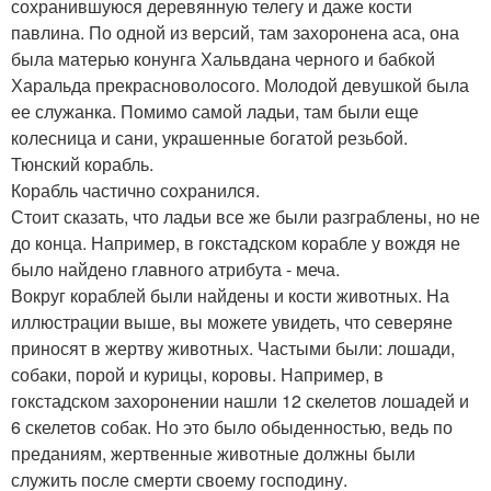
сохранившуюся деревянную телегу и даже кости
павлина. По одной из версий, там захоронена аса, она
была матерью конунга Хальвдана черного и бабкой
Харальда прекрасноволосого. Молодой девушкой была
ее служанка. Помимо самой ладьи, там были еще
колесница и сани, украшенные богатой резьбой.
Тюнский корабль.
Корабль частично сохранился.
Стоит сказать, что ладьи все же были разграблены, но не
до конца. Например, в гокстадском корабле у вождя не
было найдено главного атрибута - меча.
Вокруг кораблей были найдены и кости животных. На
иллюстрации выше, вы можете увидеть, что северяне
приносят в жертву животных. Частыми были: лошади,
собаки, порой и курицы, коровы. Например, в
гокстадском захоронении нашли 12 скелетов лошадей и
6 скелетов собак. Но это было обыденностью, ведь по
преданиям, жертвенные животные должны были
служить после смерти своему господину.