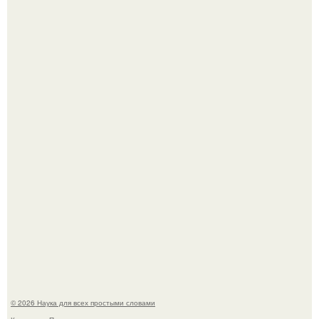
ИИ сделает богаче всех - и особенно тех, кто
зарабатывает меньше всего.
53-Летняя Джоке - одна из многих женщин, которым
помог фонд Spijt van Tattoo, основанный в Роттердаме.
© 2026 Наука для всех простыми словами