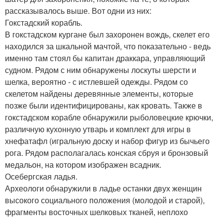
рассказывалось выше. Вот одни из них:
Гокстадский корабль.
В гокстадском кургане был захоронен вождь, скелет его
находился за шкальной мачтой, что показательно - ведь
именно там стоял бы капитан драккара, управляющий
судном. Рядом с ним обнаружены лоскуты шерсти и
шелка, вероятно - с истлевшей одежды. Рядом со
скелетом найдены деревянные элементы, которые
позже были идентифицированы, как кровать. Также в
гокстадском корабле обнаружили рыболовецкие крючки,
различную кухонную утварь и комплект для игры в
хнефатафл (игральную доску и набор фигур из бычьего
рога. Рядом располагалась конская сбруя и бронзовый
медальон, на котором изображен всадник.
Осебергская ладья.
Археологи обнаружили в ладье останки двух женщин
высокого социального положения (молодой и старой),
фрагменты восточных шелковых тканей, неплохо