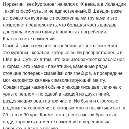
Норвегии "век Курганов" начался с IX века, а в Исландии
такой способ чуть ли не единственный. В Швеции реже
встречаются курганы с несожженными трупами и это
позволяет предположить, что большая часть шведов
доверяла именно одину в вопросах погребения.
Кратко о веке сожжений.
Самый замечательное погребение из века сожжений -
это курганы - корабли, которые были распространены в
Швеции. Суть их в том, что они изображают корабль: нос
и корма - это камни - памятники, каменные ряды
стоящие поперек - скамейки для гребцов, а посередине
мог находится камень символизирующий мачту.
Среди груды камней обычно находились две глиняных
урны с пеплом - по одной в каждой из двух линий,
разделяющих овал на три части. Но были и огромные
родовые захоронения, в которых могло насчитываться и
20, а то и 30 урн. Кроме этого, пепел могли бросать в
воду, хоронить на месте сожжения в деревянных
бочонках и даже в посуде.