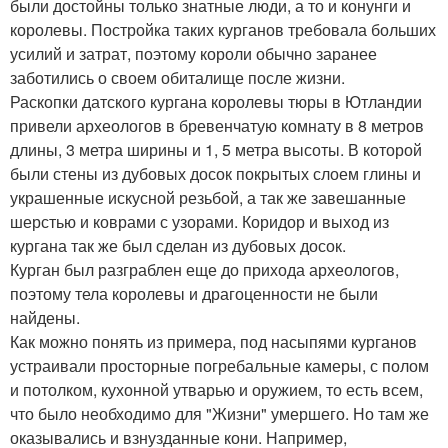
были достойны только знатные люди, а то и конунги и
королевы. Постройка таких курганов требовала больших
усилий и затрат, поэтому короли обычно заранее
заботились о своем обиталище после жизни.
Раскопки датского кургана королевы тюры в Ютландии
привели археологов в бревенчатую комнату в 8 метров
длины, 3 метра ширины и 1, 5 метра высоты. В которой
были стены из дубовых досок покрытых слоем глины и
украшенные искусной резьбой, а так же завешанные
шерстью и коврами с узорами. Коридор и выход из
кургана так же был сделан из дубовых досок.
Курган был разграблен еще до прихода археологов,
поэтому тела королевы и драгоценности не были
найдены.
Как можно понять из примера, под насыпями курганов
устраивали просторные погребальные камеры, с полом
и потолком, кухонной утварью и оружием, то есть всем,
что было необходимо для "Жизни" умершего. Но там же
оказывались и взнузданные кони. Например,