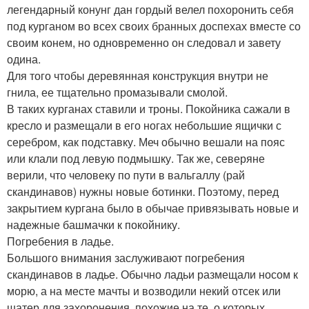
легендарный конунг дан гордый велел похоронить себя
под курганом во всех своих бранных доспехах вместе со
своим конем, но одновременно он следовал и завету
одина.
Для того чтобы деревянная конструкция внутри не
гнила, ее тщательно промазывали смолой.
В таких курганах ставили и троны. Покойника сажали в
кресло и размещали в его ногах небольшие ящички с
серебром, как подставку. Меч обычно вешали на пояс
или клали под левую подмышку. Так же, северяне
верили, что человеку по пути в вальгаллу (рай
скандинавов) нужны новые ботинки. Поэтому, перед
закрытием кургана было в обычае привязывать новые и
надежные башмачки к покойнику.
Погребения в ладье.
Большого внимания заслуживают погребения
скандинавов в ладье. Обычно ладьи размещали носом к
морю, а на месте мачты и возводили некий отсек или
шатер для захоронения, похожие на те, о которых