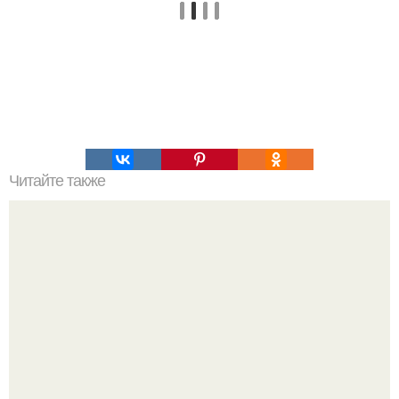
Читайте также
Это невероятное фото было сделано в чернобыле 24
апреля 1997 года.