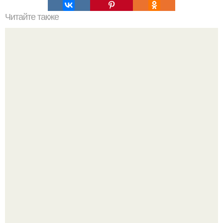
Читайте также
Философия Толстого. Философские идеи в творчестве Л.
Н. Толстого.
Российские ученые из нии имени Семашко выяснили: