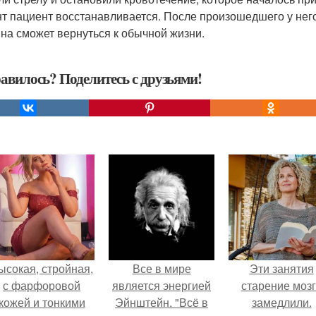
т пациент восстанавливается. После произошедшего у нег
на сможет вернуться к обычной жизни.
авилось? Поделитесь с друзьями!
ысокая, стройная,
Все в мире
Эти занятия
с фарфоровой
является энергией
старение моз
кожей и тонкими
Эйнштейн. "Всё в
замедлили.