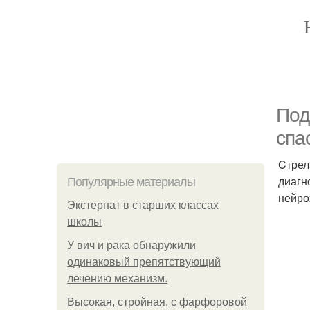
Под
спа
Cтрел
диагн
Популярные материалы
нейро
Экстернат в старших классах
школы
У вич и рака обнаружили
одинаковый препятствующий
лечению механизм.
Высокая, стройная, с фарфоровой