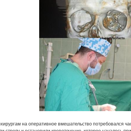
хирургам на оперативное вмешательство потребовался час
ли стрелу и остановили кровотечение, которое началось пр