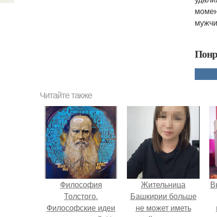
момен
мужчи
Понр
Читайте также
Философия
Жительница
В
Толстого.
Башкирии больше
Философские идеи
не может иметь