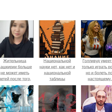
Жительница
Национальной
Голливуд умеет
ашкирии больше
науки нет, как нет и
только играть р
не может иметь
национальной
но и болеть по
детей после того,
таблицы
настоящему.
ак медики сделали
умножения.
й аборт на шестом
месяце
беременности и
оставили в матке