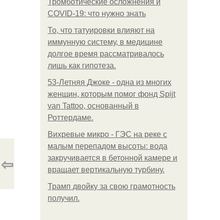
Тромботические осложнения и
COVID-19: что нужно знать
То, что татуировки влияют на
иммунную систему, в медицине
долгое время рассматривалось
лишь как гипотеза.
53-Летняя Джоке - одна из многих
женщин, которым помог фонд Spijt
van Tattoo, основанный в
Роттердаме.
Вихревые микро - ГЭС на реке с
малым перепадом высоты: вода
⇦
закручивается в бетонной камере и
вращает вертикальную турбину.
Трамп двойку за свою грамотность
получил.