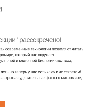
И
екции "рассекречено!
 как современные технологии позволяют читать
ромире, который нас окружает.
улярной и клеточной биологии сколтеха,
т - но теперь у нас есть ключ к их секретам!
 раскрывая удивительные факты о микромире,