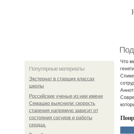
Под
Что м
генет
Популярные материалы
Спике
Экстернат в старших классах
сотру
школы
Аннот
Российские ученые из нии имени
Совре
Семашко выяснили: скорость
котор
старения напрямую зависит от
Понр
состояния сосудов и работы
сердца.