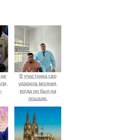
 не
В участника сво
оли,
ударила молния,
-
когда он был на
лошади.