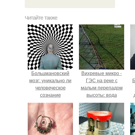
Читайте также
Больцмановский
Вихревые микро -
мозг: уникально ли
ГЭС на реке с
Б
человеческое
малым перепадом
сознание
высоты: вода
закручивается в
к
бетонной камере и
е
вращает
вертикальную
турбину.