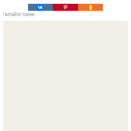
Читайте также
Легенды Англии. Таинственная Великобритания - мифы
и легенды.