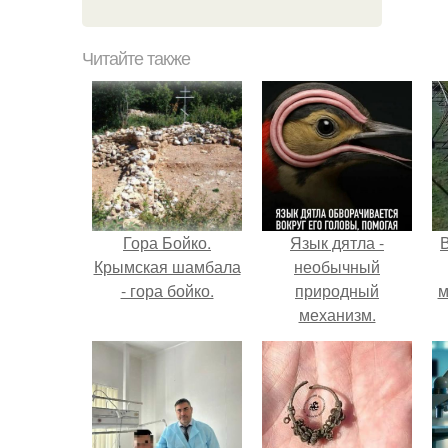
Читайте также
Гора Бойко.
Язык дятла -
Крымская шамбала
необычный
- гора бойко.
природный
м
механизм.
б