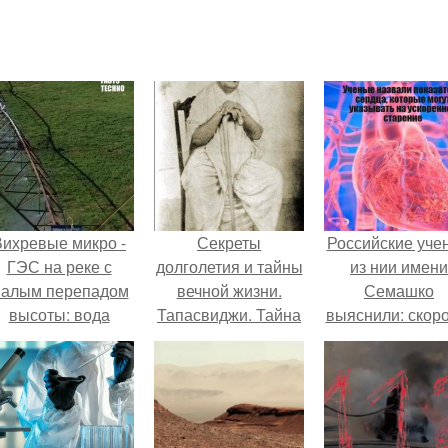
Вихревые микро -
Секреты
Российские уче
ГЭС на реке с
долголетия и тайны
из нии имени
алым перепадом
вечной жизни.
Семашко
высоты: вода
Тапасвиджи. Тайна
выяснили: скоро
закручивается в
долголетия.
старения напря
етонной камере и
зависит от
вращает
состояния сосу
вертикальную
и работы сердц
турбину.