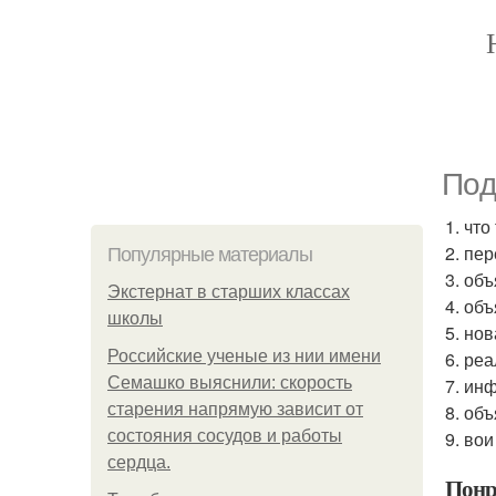
Пoд
1. что
2. пе
Популярные материалы
3. об
Экстернат в старших классах
4. об
школы
5. но
Российские ученые из нии имени
6. ре
Семашко выяснили: скорость
7. ин
старения напрямую зависит от
8. объ
состояния сосудов и работы
9. во
сердца.
Понр