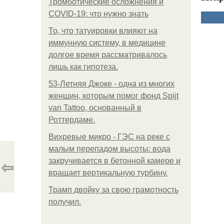
Тромботические осложнения и
COVID-19: что нужно знать
То, что татуировки влияют на
иммунную систему, в медицине
долгое время рассматривалось
лишь как гипотеза.
53-Летняя Джоке - одна из многих
женщин, которым помог фонд Spijt
van Tattoo, основанный в
Роттердаме.
Вихревые микро - ГЭС на реке с
малым перепадом высоты: вода
⇦
закручивается в бетонной камере и
вращает вертикальную турбину.
Трамп двойку за свою грамотность
получил.