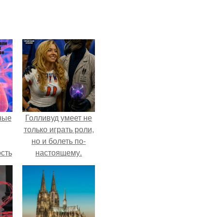
ные
Голливуд умеет не
только играть роли,
но и болеть по-
сть
настоящему.
мую
дов
а.