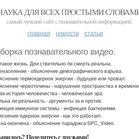
НАУКА ДЛЯ ВСЕХ ПРОСТЫМИ СЛОВАМ
самый лучший сайт c познавательной информацией.
главная
новости
статьи
борка познавательного видео.
 такое жизнь. Деи ствительно ли смерть реальна.
ренаселение - объяснение демографического взрыва.
ъяснение термоядернои энергии - будущее или провал.
ъяснение червоточины - нарушение пространства и времени
вая история человечества - человеческая эра.
альна ли реальность - аргументы за и против.
фекция иммуннои системы - инфекция бактериями.
яснение ядернои энергии - как это работает.
и на окончена - объяснение парадокса SPC_Video.
авилось? Поделитесь с друзьями!