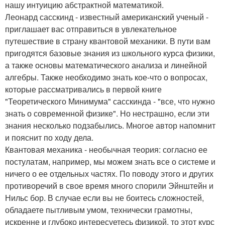
нашу интуицию абстрактной математикой.
Леонард сасскинд - известный американский ученый -
приглашает вас отправиться в увлекательное
путешествие в страну квантовой механики. В пути вам
пригодятся базовые знания из школьного курса физики,
а также основы математического анализа и линейной
алгебры. Также необходимо знать кое-что о вопросах,
которые рассматривались в первой книге
"Теоретического Минимума" сасскинда - "все, что нужно
знать о современной физике". Но нестрашно, если эти
знания несколько подзабылись. Многое автор напомнит
и пояснит по ходу дела.
Квантовая механика - необычная теория: согласно ее
постулатам, например, мы можем знать все о системе и
ничего о ее отдельных частях. По поводу этого и других
противоречий в свое время много спорили Эйнштейн и
Нильс бор. В случае если вы не боитесь сложностей,
обладаете пытливым умом, технически грамотны,
искренне и глубоко интересуетесь физикой, то этот курс