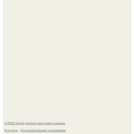
Mуж жену в Москве из-за ревности зарезал.
Мистические тайны кельнского собора.
© 2026 Наука для всех простыми словами
Контакты
Пользовательское соглашение