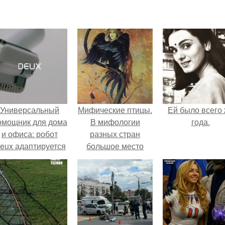
Универсальный
Мифические птицы.
Ей было всего 
омощник для дома
В мифологии
года.
и офиса: робот
разных стран
eux адаптируется
большое место
 разным задачам.
занимают образы
птиц.