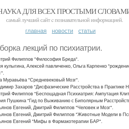
НАУКА ДЛЯ ВСЕХ ПРОСТЫМИ СЛОВАМ
самый лучший сайт c познавательной информацией.
главная
новости
статьи
борка лекций по психиатрии.
итрий Филиппов "Философия Бреда".
йя кулыгина, Алексей павличенко, Ольга Карпенко "рождени
".
да Муравьёва "Средневековый Мозг".
адимир Захаров "Дисфазические Расстройства в Практике Н
итрий Филиппов "Беспощадная Психиатрия: Ампутация Клит
рия Пушкина "Гид по Выживанию с Биполярным Расстройст
сьянов Евгений, Дмитрий Филиппов "Человек и Мозг".
сьянов Евгений, Дмитрий Филиппов "Животные Модели в Пс
сьянов Евгений "Мифы в Фармакотерапии БАР".