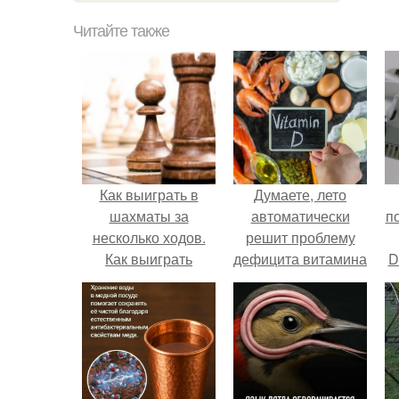
Читайте также
Как выиграть в
Думаете, лето
шахматы за
автоматически
п
несколько ходов.
решит проблему
Как выиграть
дефицита витамина
D
шахматную партию
D?
к
за несколько ходов,
если вы не умеете
играть.