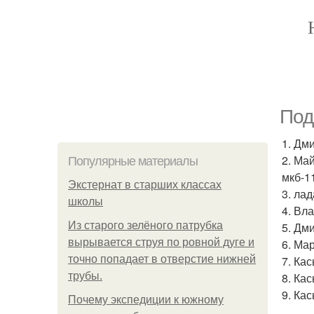
Под
1. Дм
2. Ма
Популярные материалы
мкб-11
Экстернат в старших классах
3. ла
школы
4. Вл
Из старого зелёного патрубка
5. Дм
вырывается струя по ровной дуге и
6. Ма
точно попадает в отверстие нижней
7. Ка
трубы.
8. Ка
9. Ка
Почему экспедиции к южному