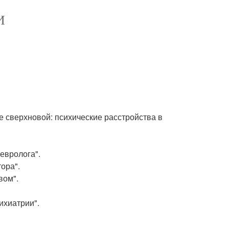
И
е сверхновой: психические расстройства в
евролога".
ора".
вом".
ихиатрии".