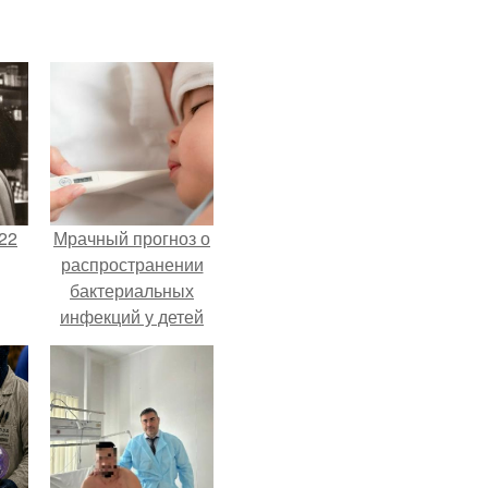
22
Мрачный прогноз о
распространении
бактериальных
инфекций у детей
вышел.