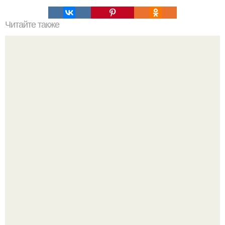
Читайте также
Это невероятное фото было сделано в чернобыле 24
апреля 1997 года.