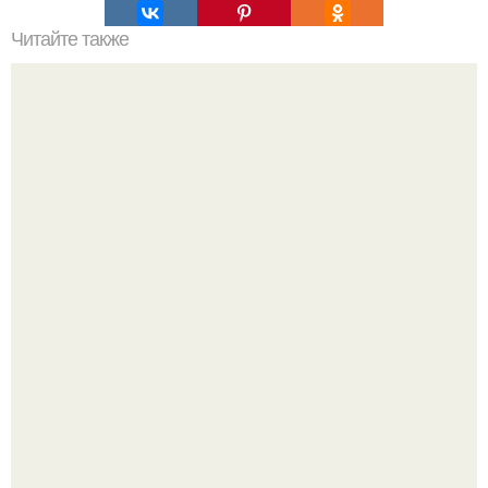
Читайте также
Гештальт. Что такое гештальт.
Опоссум - единственный сумчатый обитатель северной
америки.