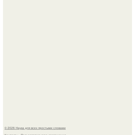
Астрофизики наконец размер крупнейшей из известных
галактик измерили.
История земли: легенды о двух солнцах.
© 2026 Наука для всех простыми словами