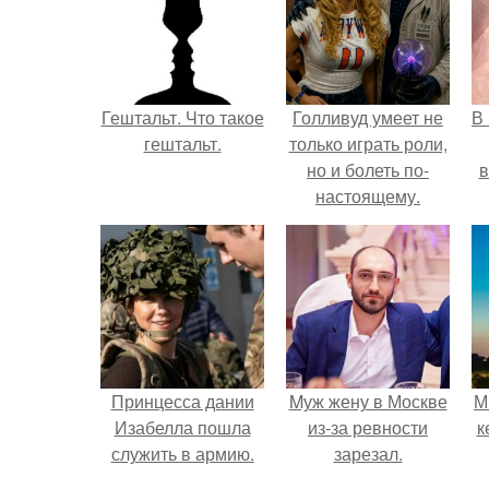
Гештальт. Что такое
Голливуд умеет не
В
гештальт.
только играть роли,
но и болеть по-
в
настоящему.
Принцесса дании
Mуж жену в Москве
М
Изабелла пошла
из-за ревности
к
служить в армию.
зарезал.