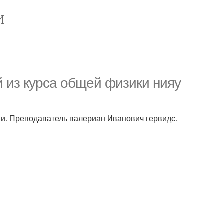
И
 из курса общей физики нияу
и. Преподаватель валериан Иванович гервидс.