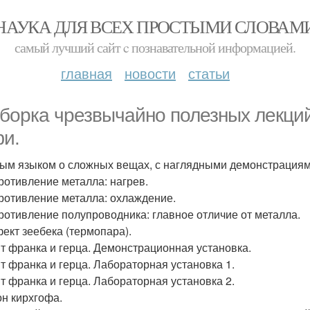
НАУКА ДЛЯ ВСЕХ ПРОСТЫМИ СЛОВАМ
самый лучший сайт c познавательной информацией.
главная
новости
статьи
борка чрезвычайно полезных лекций
и.
ым языком о сложных вещах, с наглядными демонстрациям
противление металла: нагрев.
противление металла: охлаждение.
противление полупроводника: главное отличие от металла.
фект зеебека (термопара).
ыт франка и герца. Демонстрационная установка.
ыт франка и герца. Лабораторная установка 1.
ыт франка и герца. Лабораторная установка 2.
он кирхгофа.