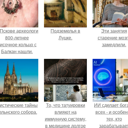
 Пскове археологи
Подземелья в
Эти занятия
800-летнее
Луцке.
старение моз
исочное кольцо с
замедлили.
Балкан нашли.
истические тайны
То, что татуировки
ИИ сделает бог
ельнского собора.
влияют на
всех - и особе
иммунную систему,
тех, кто
в медицине долгое
зарабатывае