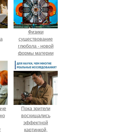
Физики
га
существование
глюбола - новой
формы материи
подтвердили.
аче
Пока зрители
нно
восхищались
эффектной
т
картинкой,