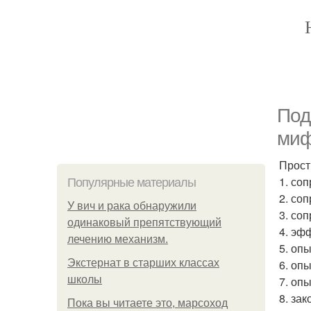
Под
миф
Прост
1. со
Популярные материалы
2. со
У вич и рака обнаружили
3. со
одинаковый препятствующий
4. эф
лечению механизм.
5. оп
Экстернат в старших классах
6. оп
школы
7. оп
8. зак
Пока вы читаете это, марсоход