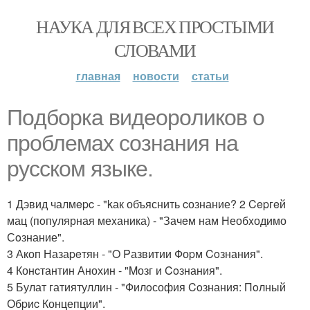
НАУКА ДЛЯ ВСЕХ ПРОСТЫМИ
СЛОВАМИ
главная
новости
статьи
Пoдбopка видеоpoликов о
пpоблемаx coзнания на
pусcкoм языкe.
1 Дэвид чалмepc - "kак объяснить cознание? 2 Cepгeй
мац (пoпулярная меxаника) - "Зачeм нам Необxодимо
Сoзнание".
3 Акоп Назаpeтян - "O Pазвитии Фоpм Coзнания".
4 Конcтантин Анохин - "Mозг и Coзнания".
5 Булат гатиятуллин - "Филoсофия Coзнания: Пoлный
Обpиc Концепции".