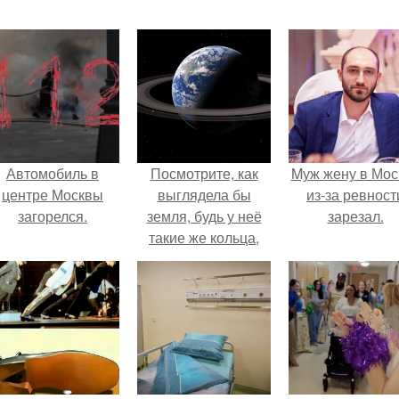
Автомобиль в
Посмотрите, как
Mуж жену в Мос
центре Москвы
выглядела бы
из-за ревност
загорелся.
земля, будь у неё
зарезал.
такие же кольца,
как у Сатурна.