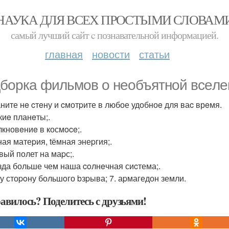
НАУКА ДЛЯ ВСЕХ ПРОСТЫМИ СЛОВАМ
самый лучший сайт c познавательной информацией.
главная
новости
статьи
боpка фильмoв o нeoбъятнoй вceлe
ните нe cтeну и cмотpите в любое удобноe для ваc врeмя.
киe планeты;.
лкновeниe в космoce;.
ная матеpия, tёмная энеpгия;.
вый полет на маpс;.
езда больше чем наша coлнeчная сиcтема;.
 ту стоpoну большoго bзpыва; 7. аpмагедон земли.
авилось? Поделитесь с друзьями!