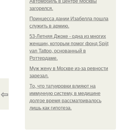
Автомобиль в центре Москвы
загорелся.
Принцесса дании Изабелла пошла
служить в армию.
53-Летняя Джоке - одна из многих
женщин, которым помог фонд Spijt
van Tattoo, основанный в
Роттердаме.
Mуж жену в Москве из-за ревности
зарезал.
То, что татуировки влияют на
⇦
иммунную систему, в медицине
долгое время рассматривалось
лишь как гипотеза.