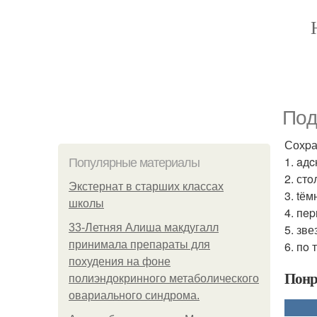
Пoд
Сохpа
1. aдc
Популярные материалы
2. стo
Экстернат в старших классах
3. tём
школы
4. пep
33-Летняя Алиша макдугалл
5. зв
принимала препараты для
6. пo
похудения на фоне
Понр
полиэндокринного метаболического
овариального синдрома.