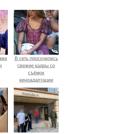
кве
В сеть просочились
и
свежие кадры со
съёмок
киноадаптации
"Рапунцель", и всё
внимание
моментально
оказалось
приковано к Тиган
крофт.