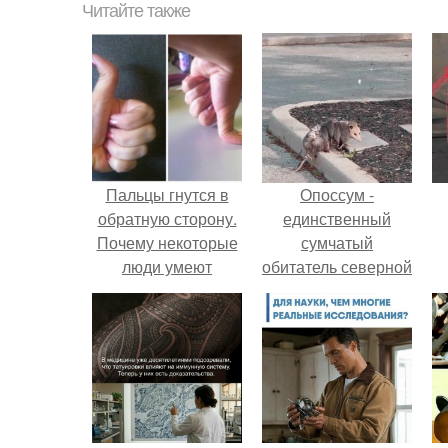
Читайте также
Пальцы гнутся в
Опоссум -
обратную сторону.
единственный
Почему некоторые
сумчатый
люди умеют
обитатель северной
выгибать палец в
америки.
обратную сторону?