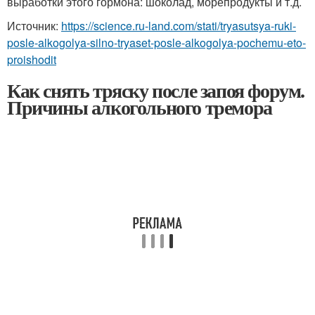
выработки этого гормона: шоколад, морепродукты и т.д.
Источник:
https://science.ru-land.com/stati/tryasutsya-ruki-
posle-alkogolya-silno-tryaset-posle-alkogolya-pochemu-eto-
proishodit
Как снять тряску после запоя форум.
Причины алкогольного тремора