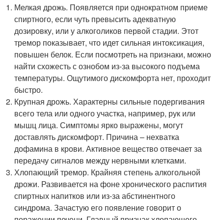
Мелкая дрожь. Появляется при однократном приеме
спиртного, если чуть превысить адекватную
дозировку, или у алкоголиков первой стадии. Этот
тремор показывает, что идет сильная интоксикация,
повышен белок. Если посмотреть на признаки, можно
найти схожесть с ознобом из-за высокого подъема
температуры. Ощутимого дискомфорта нет, проходит
быстро.
Крупная дрожь. Характерны сильные подергивания
всего тела или одного участка, например, рук или
мышц лица. Симптомы ярко выражены, могут
доставлять дискомфорт. Причина – нехватка
дофамина в крови. Активное вещество отвечает за
передачу сигналов между нервными клетками.
Хлопающий тремор. Крайняя степень алкогольной
дрожи. Развивается на фоне хронического распития
спиртных напитков или из-за абстинентного
синдрома. Зачастую его появление говорит о
поражении печени. Главный признак хлопающего