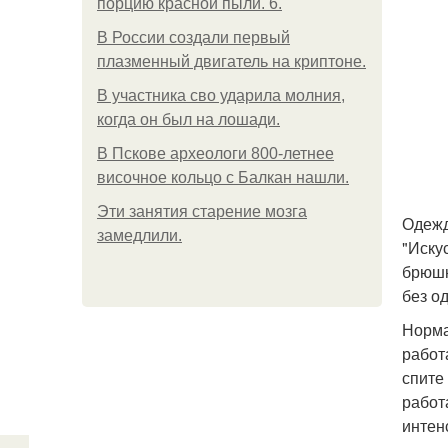
порцию красной пыли. 6.
В России создали первый
плазменный двигатель на криптоне.
В участника сво ударила молния,
когда он был на лошади.
В Пскове археологи 800-летнее
височное кольцо с Балкан нашли.
Эти занятия старение мозга
Одежд
замедлили.
"Иску
брюшн
без о
Норма
работ
спите
работ
интен