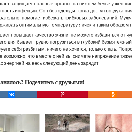
ает защищает половые органы. на нижнем белье у женщин
тность инфекции. Сон без одежды, когда доступ воздуха нич
вательно, помогает избежать грибковых заболеваний. Мужч
рживать оптимальную температуру яичек и таким образом 
ает повышает качество жизни. не можете избавиться от чу
его дня бывает трудно погрузиться в глубокий безмятежный
вуете себя разбитым, ничего не хочется, только спать. Поп
е возможно, что вместе с ней вы снимете напряжение тяжёл
ас энергией на весь следующий день зарядит.
авилось? Поделитесь с друзьями!