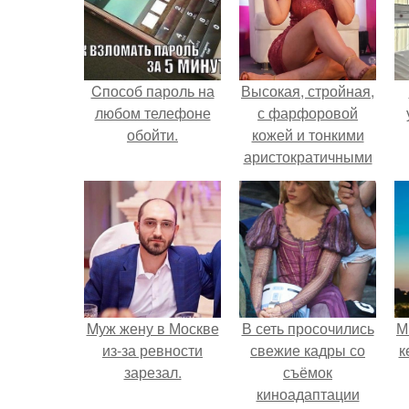
Cпособ пароль на
Высокая, стройная,
любом телефоне
с фарфоровой
обойти.
кожей и тонкими
аристократичными
чертами, эль
выглядит так, будто
сошла с полотна
художника.
Mуж жену в Москве
В сеть просочились
М
из-за ревности
свежие кадры со
к
зарезал.
съёмок
киноадаптации