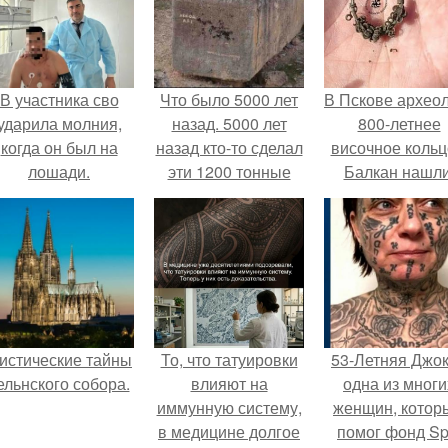
В участника сво
Что было 5000 лет
В Пскове архео
ударила молния,
назад. 5000 лет
800-летнее
когда он был на
назад кто-то сделал
височное кольц
лошади.
эти 1200 тонные
Балкан нашли
блоки ….
истические тайны
То, что татуировки
53-Летняя Джок
ельнского собора.
влияют на
одна из многи
иммунную систему,
женщин, котор
в медицине долгое
помог фонд Spi