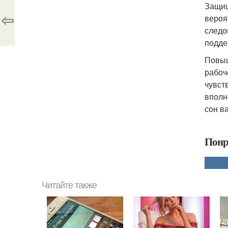
Защищ
⇦
вероя
следо
подде
Повыш
рабоч
чувст
вполн
сон в
Понр
Читайте также