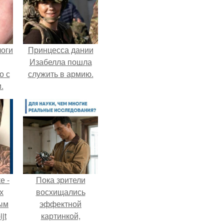
логи
Принцесса дании
Изабелла пошла
о с
служить в армию.
.
е -
Пока зрители
х
восхищались
ым
эффектной
jt
картинкой,