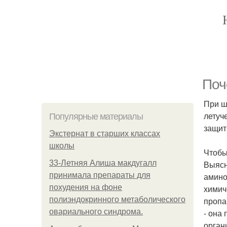
Поч
При ш
летуч
Популярные материалы
защит
Экстернат в старших классах
школы
Чтобы
33-Летняя Алиша макдугалл
Выясн
принимала препараты для
амино
похудения на фоне
химич
полиэндокринного метаболического
пропа
овариального синдрома.
- она
орган