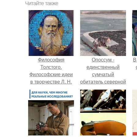
Читайте также
Философия
Опоссум -
В
Толстого.
единственный
Философские идеи
сумчатый
в творчестве Л. Н.
обитатель северной
Толстого.
америки.
"
п