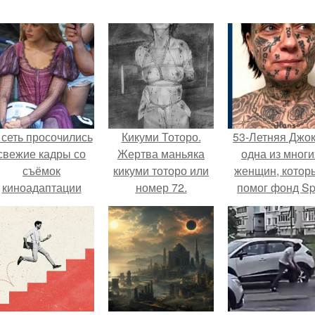
 сеть просочились
Кикуми Тоторо.
53-Летняя Джок
свежие кадры со
Жертва маньяка
одна из многи
съёмок
кикуми тоторо или
женщин, котор
киноадаптации
номер 72.
помог фонд Spi
Рапунцель", и всё
van Tattoo,
внимание
основанный 
моментально
Роттердаме.
оказалось
риковано к Тиган
крофт.