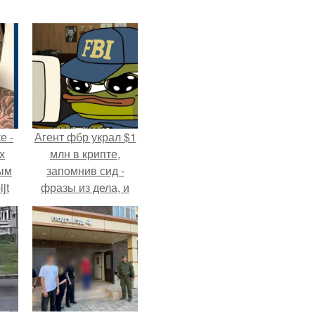
е -
Агент фбр украл $1
х
млн в крипте,
ым
запомнив сид -
jt
фразы из дела, и
советовался с
в
Chatgpt, как их
потратить.