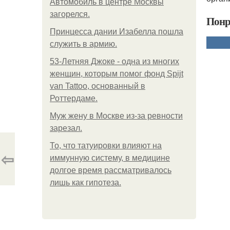
Автомобиль в центре Москвы
загорелся.
Понр
Принцесса дании Изабелла пошла
служить в армию.
53-Летняя Джоке - одна из многих
женщин, которым помог фонд Spijt
van Tattoo, основанный в
Роттердаме.
Mуж жену в Москве из-за ревности
зарезал.
То, что татуировки влияют на
⇦
иммунную систему, в медицине
долгое время рассматривалось
лишь как гипотеза.