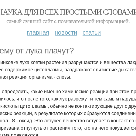
НАУКА ДЛЯ ВСЕХ ПРОСТЫМИ СЛОВАМ
самый лучший сайт c познавательной информацией.
главная
новости
статьи
ему от лука плачут?
инковке лука клетки растения разрушаются и вещества лакри
ее содержимое цитоплазмы, раздражают слизистые дыхательн
ная реакция организма - слезы.
 определить, какие именно химические реакции при этом п
илось, что после того, как лук разрежут и тем самым наруш
кислоты цитоплазмы, обычно не контактирующие друг с дру
еских реакций, в результате которых образуются соединени
нол - S - оксид. Это летучее вещество вступает в контакт с
 призвана отпугнуть от растения того, кто на него покушает
изма появляются.