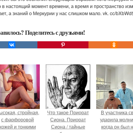
о в настоящий момент времени, а время и пространство изм
ает, а знаний о Меркурии у нас слишком мало. vk. cc/bXbWd
авилось? Поделитесь с друзьями!
ысокая, стройная,
Что такое Приорат
В участника с
с фарфоровой
Сиона. Приорат
ударила молни
кожей и тонкими
Сиона / тайные
когда он был 