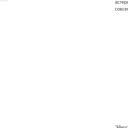
астер
совсе
Эйншт