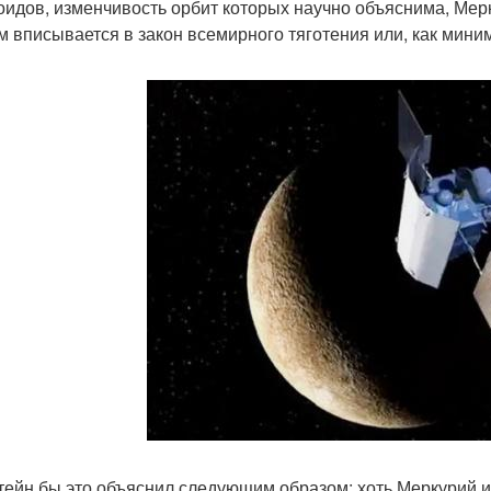
оидов, изменчивость орбит которых научно объяснима, Мерк
м вписывается в закон всемирного тяготения или, как мини
ейн бы это объяснил следующим образом: хоть Меркурий и 