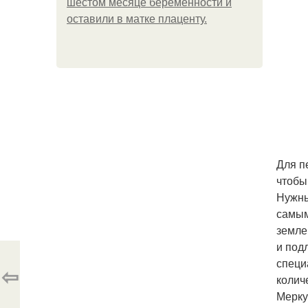
шестом месяце беременности и
оставили в матке плаценту.
Для п
чтобы
Нужны
самым
земле
и под
специ
⇦
колич
Мерку