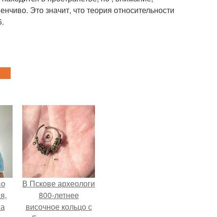
енчиво. Это значит, что теория относительности
5.
во
В Пскове археологи
я,
800-летнее
на
височное кольцо с