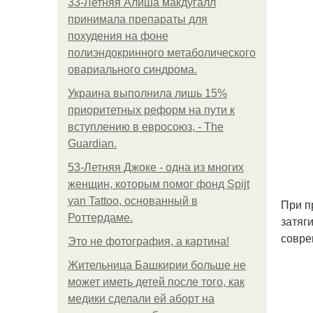
33-Летняя Алиша макдугалл
принимала препараты для
похудения на фоне
полиэндокринного метаболического
овариального синдрома.
Украина выполнила лишь 15%
приоритетных реформ на пути к
вступлению в евросоюз, - The
Guardian.
53-Летняя Джоке - одна из многих
женщин, которым помог фонд Spijt
van Tattoo, основанный в
При п
Роттердаме.
затяг
совре
Это не фотография, а картина!
Жительница Башкирии больше не
может иметь детей после того, как
медики сделали ей аборт на