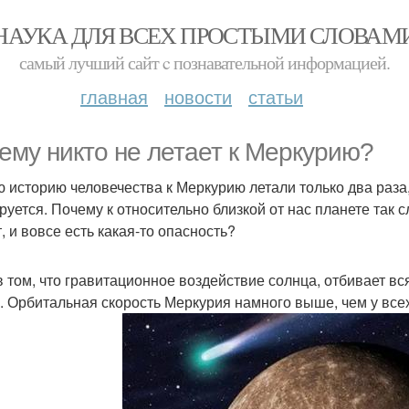
НАУКА ДЛЯ ВСЕХ ПРОСТЫМИ СЛОВАМ
самый лучший сайт c познавательной информацией.
главная
новости
статьи
ему никто не летает к Меркурию?
ю историю человечества к Меркурию летали только два раза
руется. Почему к относительно близкой от нас планете так 
, и вовсе есть какая-то опасность?
в том, что гравитационное воздействие солнца, отбивает вс
. Орбитальная скорость Меркурия намного выше, чем у все