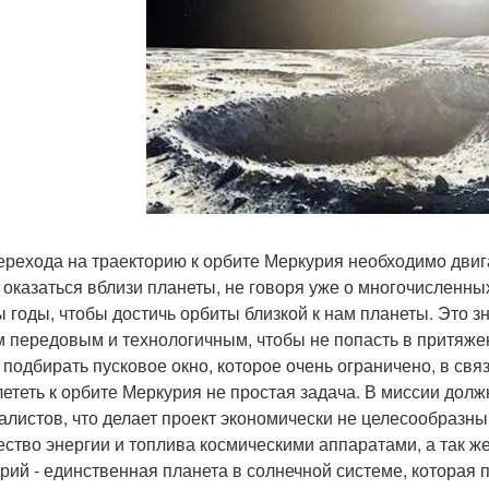
ерехода на траекторию к орбите Меркурия необходимо двига
 оказаться вблизи планеты, не говоря уже о многочисленн
 годы, чтобы достичь орбиты близкой к нам планеты. Это з
 передовым и технологичным, чтобы не попасть в притяжен
 подбирать пусковое окно, которое очень ограничено, в св
лететь к орбите Меркурия не простая задача. В миссии дол
алистов, что делает проект экономически не целесообразны
ество энергии и топлива космическими аппаратами, а так же
рий - единственная планета в солнечной системе, которая 