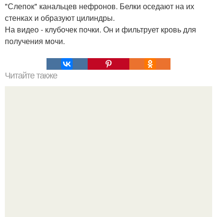
"Слепок" канальцев нефронов. Белки оседают на их
стенках и образуют цилиндры.
На видео - клубочек почки. Он и фильтрует кровь для
получения мочи.
Читайте также
Пальцы гнутся в обратную сторону. Почему некоторые
люди умеют выгибать палец в обратную сторону?