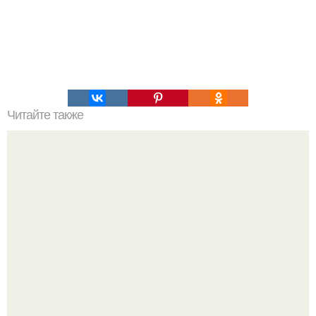
Читайте также
В том случае, если продолжать говорить о пауках,
всплывёт очаровательный факт.