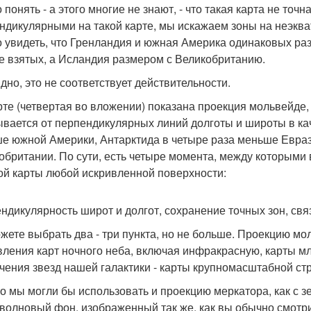
 понять - а этого многие не знают, - что такая карта не то
ндикулярными на такой карте, мы искажаем зоны на неэква
 увидеть, что Гренландия и южная Америка одинаковых ра
е взятых, а Исландия размером с Великобританию.
дно, это не соответствует действительности.
рте (четвертая во вложении) показана проекция мольвейде,
ывается от перпендикулярных линий долготы и широты в ка
е южной Америки, Антарктида в четыре раза меньше Евраз
обритании. По сути, есть четыре момента, между которыми
ой карты любой искривленной поверхности:
ндикулярность широт и долгот, сохранение точных зон, св
жете выбрать два - три пункта, но не больше. Проекцию мо
вления карт ночного неба, включая инфракрасную, карты мл
чения звезд нашей галактики - карты крупномасштабной ст
о мы могли бы использовать и проекцию меркатора, как с зе
волновый фон, изображенный так же, как вы обычно смотри