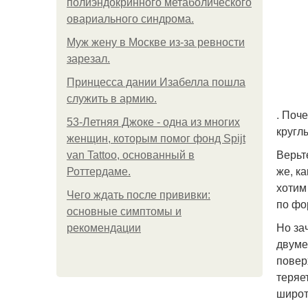
полиэндокринного метаболического
овариального синдрома.
Mуж жену в Москве из-за ревности
зарезал.
Принцесса дании Изабелла пошла
служить в армию.
. Поч
53-Летняя Джоке - одна из многих
кругл
женщин, которым помог фонд Spijt
Верьт
van Tattoo, основанный в
же, к
Роттердаме.
хотим
Чего ждать после прививки:
по фо
основные симптомы и
Но за
рекомендации
двуме
повер
теряе
широт