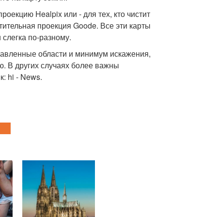
роекцию Healpix или - для тех, кто чистит
тительная проекция Goode. Все эти карты
 слегка по-разному.
тавленные области и минимум искажения,
ю. В других случаях более важны
 hi - News.