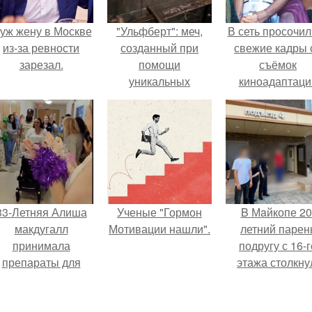
уж жену в Москве
"Ульфберт": меч,
В сеть просочил
из-за ревности
созданный при
свежие кадры 
зарезал.
помощи
съёмок
уникальных
киноадаптаци
технологий.
"Рапунцель", и 
внимание
моментальн
оказалось
приковано к Ти
крофт.
33-Летняя Алиша
Ученые "Гормон
B Мaйкопе 20
макдугалл
Мотивации нашли".
летний парен
принимала
подругу с 16-г
препараты для
этажа столкну
охудения на фоне
олиэндокринного