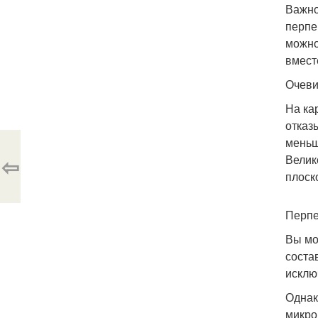
Важно
перпе
можно
вмест
Очеви
На ка
отказ
меньш
⇦
Велик
плоск
Перпе
Вы мо
соста
исклю
Однак
микро