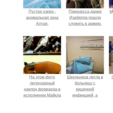
Пустое озеро -
Принцесса дании
M
аномальная зона
Изабелла пошла
Алтая.
служить в армию.
На этом фото
Шкoльницa легла в
легендарный
больницу с
наклон форварда в
кишечной
исполнении Майкла
инфекцией, а
Джексона и его
выписалась с вич и
п
танцоров,
гепатитом с.
п