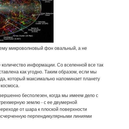
очему микроволновый фон овальный, а не
е количество информации. Со вселенной все так
ставлена как угодно. Таким образом, если мы
да, который максимально напоминает планету
 космоса.
вершенно бесполезен, когда мы имеем дело с
трехмерную землю - с ее двумерной
 переходе от шара к плоской поверхности
, исчерченную перпендикулярными линиями