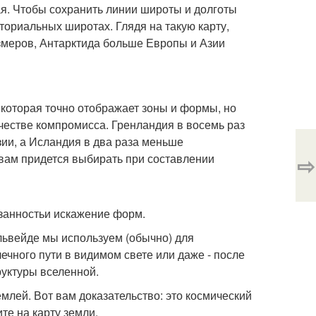
чная. Чтобы сохранить линии широты и долготы
ториальных широтах. Глядя на такую карту,
змеров, Антарктида больше Европы и Азии
 которая точно отображает зоны и формы, но
честве компромисса. Гренландия в восемь раз
ии, а Исландия в два раза меньше
 вам придется выбирать при составлении
⇨
язанностьи искажение форм.
львейде мы используем (обычно) для
ечного пути в видимом свете или даже - после
руктуры вселенной.
млей. Вот вам доказательство: это космический
те на карту земли.