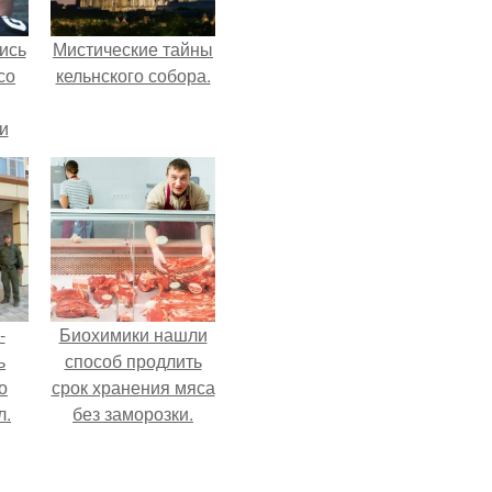
ись
Мистические тайны
со
кельнского собора.
и
всё
о
ган
-
Биохимики нашли
ь
способ продлить
о
срок хранения мяса
л.
без заморозки.