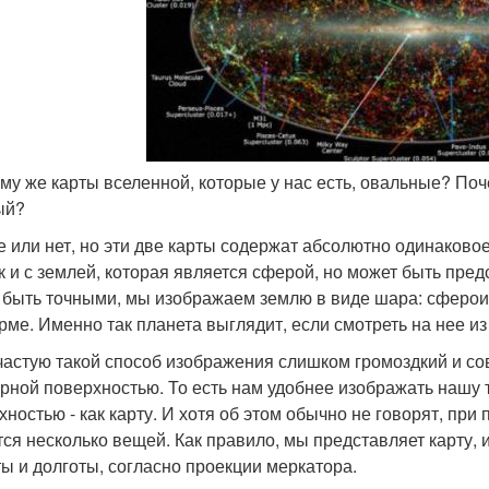
ему же карты вселенной, которые у нас есть, овальные? П
ый?
е или нет, но эти две карты содержат абсолютно одинаково
ак и с землей, которая является сферой, но может быть пред
 быть точными, мы изображаем землю в виде шара: сферои
рме. Именно так планета выглядит, если смотреть на нее из
частую такой способ изображения слишком громоздкий и со
рной поверхностью. То есть нам удобнее изображать нашу 
хностью - как карту. И хотя об этом обычно не говорят, при
тся несколько вещей. Как правило, мы представляет карту
ы и долготы, согласно проекции меркатора.