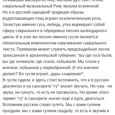
сакральный музыкальный Рим, музыка вселенной.
Но и в русской народной традиции образы
водоплавающих птиц играют исключительную роль.
Зачастую именно гусь, лебедь, утка маркируют собой
сферу сакрального в обрядовых песнях календарного
цикла. И в этих же песнях именно гусли являются
обязательным компонентом озвучивания сакрального
текста. Примером может служить предсвадебная песня,
записанная в архангельской губернии: "вы где гуси были,
вы где ночевали, где спали, побывали. Мы спали у
княгини, побывали у первобрачной. И что княгиня
делает? Во гусли играет, дары снаряжает".
В гусли гудели, и здесь стоит вспомнить, что и в русских
диалектах и на санскрите "гу" значит звучать. Ни гука - ни
звука, ни гукнуть, то есть не прозвучать. Но кроме этого
термит "гу" в санскрите значит ещё и идти, двигаться.
Вспомним русское слово гулять. Мы с вами гуляем
праздник, мы с вами гуляем свадьбу, то есть и звучим и