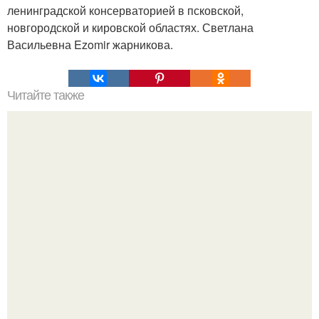
ленинградской консерваторией в псковской,
новгородской и кировской областях. Светлана
Васильевна Ezomir жарникова.
Читайте также
Полярная звезда, как найти на небе. Полярная звезда:
10 фактов о самой известной звезде ночного неба.