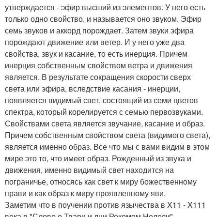
утверждается - эфир высший из элементов. У него есть
только одно свойство, и называется оно звуком. Эфир
семь звуков и аккорд порождает. Затем звуки эфира
порождают движение или ветер. И у него уже два
свойства, звук и касание, то есть инерция. Причем
инерция собственным свойством ветра и движения
является. В результате сокращения скорости сверх
света или эфира, вследствие касания - инерции,
появляется видимый свет, состоящий из семи цветов
спектра, который корелируется с семью первозвуками.
Свойствами света является звучание, касание и образ.
Причем собственным свойством света (видимого света),
является именно образ. Все что мы с вами видим в этом
мире это то, что имеет образ. Рожденный из звука и
движения, именно видимый свет находится на
пограничье, относясь как свет к миру божественному
прави и как образ к миру проявленному яви.
Заметим что в поучении против язычества в X11 - X111
века в "Слово о Твари и дни Рекомом Недели",