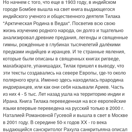
Но начнем с того, что еще в 1903 году, в индийском
городе Бомбее вышла на свет книга выдающегося
индийского ученого и общественного деятеля Тилака
"Арктическая Родина в Ведах". Посветив всю свою
жизнь изучению родного народа, он долго и тщательно
анализировал древние предания, легенды и священные
гимны, рождённые в глубинах тысячелетий далёкими
предками индийцев и иранцев. И те странные явления,
которые были описаны в священных книгах ригведе,
махабхарате, упанишадах, Тилак пришел к выводу, что
эти тексты создавались на севере Европы, где-то около
полярного круга. Именно здесь находилась прародина
индоиранцев, или как они себя называли Ариев. Часть
из них 4 - 5 тыс. Лет назад ушла на территорию индии и
Ирана. Книга Тилака переведенная на все европейские
языки впервые переведена на русский только в 2000 г.
Наталией Романовной Гусевой и вышла в свет в Москве
в 2001 году. В середине 50-х годов XX - го века
выдающийся санскритолог Рахула санкритьяяна описал