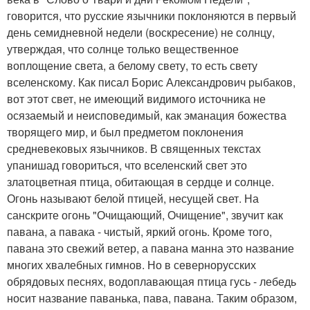
говорится, что русские язычники поклоняются в первый
день семидневной недели (воскресение) не солнцу,
утверждая, что солнце только вещественное
воплощение света, а белому свету, то есть свету
вселенскому. Как писал Борис Александрович рыбаков,
вот этот свет, не имеющий видимого источника не
осязаемый и неисповедимый, как эманация божества
творящего мир, и был предметом поклонения
средневековых язычников. В священных текстах
упанишад говориться, что вселенский свет это
златоцветная птица, обитающая в сердце и солнце.
Огонь называют белой птицей, несущей свет. На
санскрите огонь "Очищающий, Очищение", звучит как
павана, а павака - чистый, яркий огонь. Кроме того,
павана это свежий ветер, а павана манна это название
многих хвалебных гимнов. Но в севернорусских
обрядовых песнях, водоплавающая птица гусь - лебедь
носит название паванька, пава, павана. Таким образом,