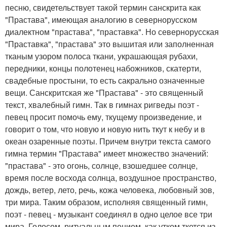
песню, свидетельствует такой термин санскрита как
"Прастава", имеющая аналогию в севернорусском
диалектном "прастава", "праставка". Но севернорусская
"Праставка", "прастава" это вышитая или заполненная
тканым узором полоса ткани, украшающая рубахи,
передники, концы полотенец набожников, скатерти,
свадебные простыни, то есть сакрально означенные
вещи. Санскритская же "Прастава" - это священный
текст, хвалебный гимн. Так в гимнах ригведы поэт -
певец просит помочь ему, ткущему произведение, и
говорит о том, что новую и новую нить ткут к небу и в
океан озаренные поэты. Причем внутри текста самого
гимна термин "Прастава" имеет множество значений:
"прастава" - это огонь, солнце, взошедшее солнце,
время после восхода солнца, воздушное пространство,
дождь, ветер, лето, речь, кожа человека, любовный зов,
три мира. Таким образом, исполняя священный гимн,
поэт - певец - музыкант соединял в одно целое все три
мира. Голосом, ритуальным пением, как утком ткется из