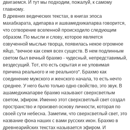
двигаемся. И тут мы подходим, пожалуй, к самому
главному.
В древних ведических текстах, в книгах эпоса
махабхарата, адипарва и ашвамедхикапарва говорится,
что сотворение вселенной происходило следующим
образом. По мысли и слову, которое является
озвученной мыслью творца, появилась некое огромное
яйцо, "вечное как семя всех существ. В нем подлинным
светом был вечный брахмо - чудесный, непредставимый,
вездесущий. Тот, кто есть скрытая и не уловимая
причина реального и не реального". Брахмо как
соединение мужского и женского начала, то есть нечто
среднее. У него было только одно свойство, это звук. В
ашамедхикапарве брахмо называют сверхсветлым
светом, эфиром. Именно этот сверхсветлый свет создал
пространство и произвел основу личности, которая по
своей сути небесна. Заметим, что сверхсветлый свет, это
название фона наших с вами русских икон. Брахмо в
древнеарийских текстах называется эфиром. И