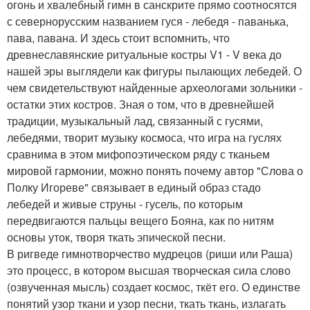
огонь и хвалебный гимн в санскрите прямо соотносятся
с севернорусским названием гуся - лебедя - паванька,
пава, павана. И здесь стоит вспомнить, что
древнеславянские ритуальные костры V1 - V века до
нашей эры выглядели как фигуры пылающих лебедей. О
чем свидетельствуют найденные археологами зольники -
остатки этих костров. Зная о том, что в древнейшей
традиции, музыкальный лад, связанный с гусями,
лебедями, творит музыку космоса, что игра на гуслях
сравнима в этом мифопоэтическом ряду с тканьем
мировой гармонии, можно понять почему автор "Слова о
Полку Игореве" связывает в единый образ стадо
лебедей и живые струны - гусель, по которым
передвигаются пальцы вещего Бояна, как по нитям
основы уток, творя ткать эпической песни.
В ригведе гимнотворчество мудрецов (риши или Раша)
это процесс, в котором высшая творческая сила слово
(озвученная мысль) создает космос, ткёт его. О единстве
понятий узор ткани и узор песни, ткать ткань, излагать