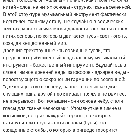
нитей - слов, на нитях основы - струнах ткань вселенной.
В этой структуре музыкальный инструмент фактически
идентичен ткацкому стану. Не случайно в ведических
текстах, многотысячелетней давности говорится о трех
нитях основы, по которым двигается гусь - свет - огонь,
созидая вещественный мир.
Древние трехструнные крыловидные гусли, это
предельно приближенный к идеальному музыкальный
инструмент - божественный инструмент. Вдумайтесь в
слова гимнов древней веды заговоров - адхарва веды -
повествующего о сохранении гармонии во вселенной:
"две юницы снуют основу, на шесть колышков две
снующих, одна другой протягивает пряжу и не рвут её,
не прерывают. Вот колышки - они основа небу, стали
гласы для тканья челноками". Упомянутые в гимне 6
колышков, по три с каждой стороны, на которых
натянуты три струны - нити основы (Гуны) это
священные столбы, о которых в ригведе говорится