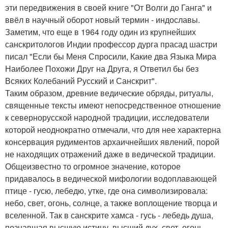
эти передвижения в своей книге "От Волги до Ганга" и
ввёл в научный оборот новый термин - индославы.
Заметим, что еще в 1964 году один из крупнейших
санскритологов Индии профессор дурга прасад шастри
писал "Если бы Меня Спросили, Какие два Языка Мира
Наиболее Похожи Друг на Друга, я Ответил бы без
Всяких Колебаний Русский и Санскрит".
Таким образом, древние ведические обряды, ритуалы,
священные тексты имеют непосредственное отношение
к севернорусской народной традиции, исследователи
которой неоднократно отмечали, что для нее характерна
консервация рудиментов архаичнейших явлений, порой
не находящих отражений даже в ведической традиции.
Общеизвестно то огромное значение, которое
придавалось в ведической мифологии водоплавающей
птице - гусю, лебедю, утке, где она символизировала:
небо, свет, огонь, солнце, а также воплощение творца и
вселенной. Так в санскрите хамса - гусь - лебедь душа,
познавшая высшую истину, высший дух, свет, огонь,