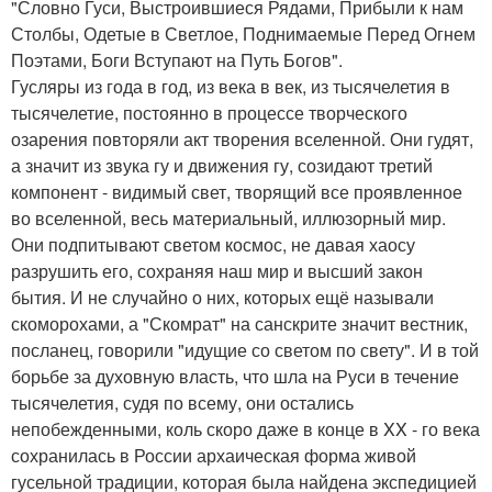
"Словно Гуси, Выстроившиеся Рядами, Прибыли к нам
Столбы, Одетые в Светлое, Поднимаемые Перед Огнем
Поэтами, Боги Вступают на Путь Богов".
Гусляры из года в год, из века в век, из тысячелетия в
тысячелетие, постоянно в процессе творческого
озарения повторяли акт творения вселенной. Они гудят,
а значит из звука гу и движения гу, созидают третий
компонент - видимый свет, творящий все проявленное
во вселенной, весь материальный, иллюзорный мир.
Они подпитывают светом космос, не давая хаосу
разрушить его, сохраняя наш мир и высший закон
бытия. И не случайно о них, которых ещё называли
скоморохами, а "Скомрат" на санскрите значит вестник,
посланец, говорили "идущие со светом по свету". И в той
борьбе за духовную власть, что шла на Руси в течение
тысячелетия, судя по всему, они остались
непобежденными, коль скоро даже в конце в XX - го века
сохранилась в России архаическая форма живой
гусельной традиции, которая была найдена экспедицией