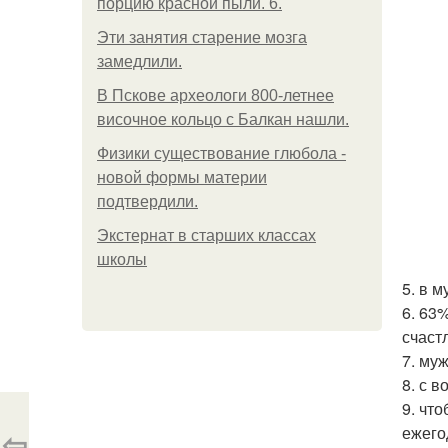
порцию красной пыли. 6.
Эти занятия старение мозга
замедлили.
В Пскове археологи 800-летнее
височное кольцо с Балкан нашли.
Физики существование глюбола -
новой формы материи
подтвердили.
Экстернат в старших классах
школы
5. в 
6. 63
счаст
7. му
8. с 
9. чт
ежего
⇦