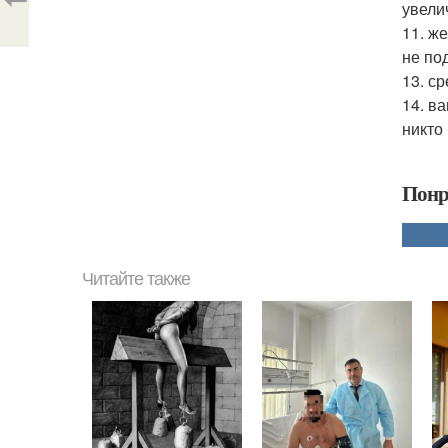
увели
11. ж
не по
13. с
14. в
никто
Понр
Читайте также