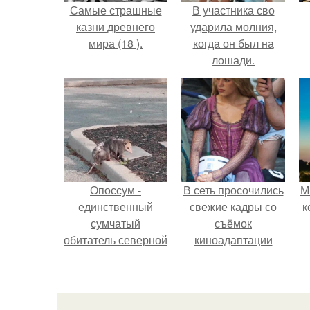
Самые страшные
В участника сво
казни древнего
ударила молния,
мира (18 ).
когда он был на
лошади.
Опоссум -
В сеть просочились
М
единственный
свежие кадры со
к
сумчатый
съёмок
обитатель северной
киноадаптации
америки.
"Рапунцель", и всё
внимание
моментально
оказалось