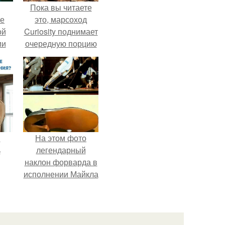
Пока вы читаете
ие
это, марсоход
ой
Curiosity поднимает
ии
очередную порцию
.
красной пыли. 6.
и
На этом фото
ь
легендарный
наклон форварда в
исполнении Майкла
ьма
Джексона и его
танцоров,
 из
бросающий вызов
х
возможностям