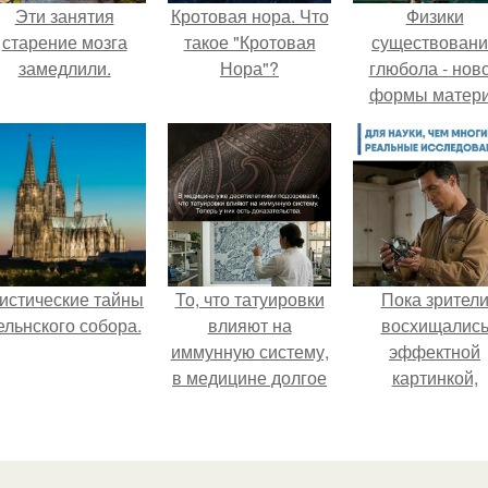
Эти занятия
Кротовая нора. Что
Физики
старение мозга
такое "Кротовая
существован
замедлили.
Нора"?
глюбола - нов
формы матер
подтвердили
истические тайны
То, что татуировки
Пока зрител
ельнского собора.
влияют на
восхищалис
иммунную систему,
эффектной
в медицине долгое
картинкой,
время
создатели фил
рассматривалось
фактически
лишь как гипотеза.
построили одну
самых точны