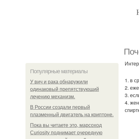
Поч
Интер
Популярные материалы
1. в 
У вич и рака обнаружили
2. еж
одинаковый препятствующий
3. ес
лечению механизм.
4. же
В России создали первый
спирт
плазменный двигатель на криптоне.
Пока вы читаете это, марсоход
Curiosity поднимает очередную