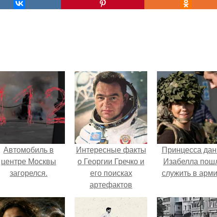
Автомобиль в
Интересные факты
Принцесса дан
центре Москвы
о Георгии Гречко и
Изабелла пош
загорелся.
его поисках
служить в арм
артефактов
внеземных
цивилизаций.