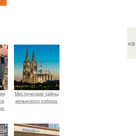
⇨
ии
Мистические тайны
ла
кельнского собора.
ию.