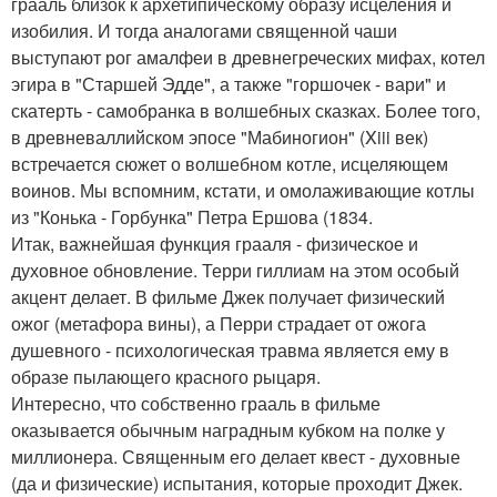
грааль близок к архетипическому образу исцеления и
изобилия. И тогда аналогами священной чаши
выступают рог амалфеи в древнегреческих мифах, котел
эгира в "Старшей Эдде", а также "горшочек - вари" и
скатерть - самобранка в волшебных сказках. Более того,
в древневаллийском эпосе "Мабиногион" (Xiii век)
встречается сюжет о волшебном котле, исцеляющем
воинов. Мы вспомним, кстати, и омолаживающие котлы
из "Конька - Горбунка" Петра Ершова (1834.
Итак, важнейшая функция грааля - физическое и
духовное обновление. Терри гиллиам на этом особый
акцент делает. В фильме Джек получает физический
ожог (метафора вины), а Перри страдает от ожога
душевного - психологическая травма является ему в
образе пылающего красного рыцаря.
Интересно, что собственно грааль в фильме
оказывается обычным наградным кубком на полке у
миллионера. Священным его делает квест - духовные
(да и физические) испытания, которые проходит Джек.