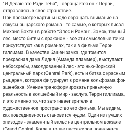
"Я Делаю это Ради Тебя", - обращается он к Перри,
отправляясь в свое странствие.
При просмотре картины надо обращать внимание на
локусы рыцарского романа - те самые, о которых писал
Михаил Бахтин в работе "Эпос и Роман". Замок, темный
лес, место битвы с драконом - все эти смысловые точки
присутствуют как в романах, так и в фильме Терри
гиллиама. В качестве башен замка, где томится
прекрасная дама Лидия (Аманда пламмер), выступают
небоскребы, заколдованный лес - это нью-йоркский
центральный парк (Central Park), есть и битва с красным
рыцарем, которая фигурирует в романе вольфрама фон
эшенбаха. Умение трансформировать привычную
реальность в волшебный мир - заслуга Терри гиллиама,
и это именно то, что затягивает зрителя в
художественное пространство его фильма. Мы видим,
как повседневность становится чудом. Один из лучших
эпизодов - знаменитый вальс на центральном вокзале
(Grand Central. Когда в толпе пассажиров появляется