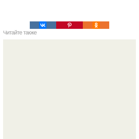
Читайте также
Контакт с инопланетянами: угроза или шанс на новое
начало?