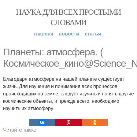
НАУКА ДЛЯ ВСЕХ ПРОСТЫМИ
СЛОВАМИ
главная
новости
статьи
Планеты: атмосфера. (
Космическое_кино@Science_N
Благодаря атмосфере на нашей планете существует
жизнь. Для изучения и понимания всех процессов,
происходящих на земле, следует изучить и понять другие
космические объекты, и прежде всего, необходимо
изучить их атмосферу.
Читайте также