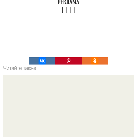
Читайте также
В Австралии откроют центр по производству
искусственных органов и тканей.