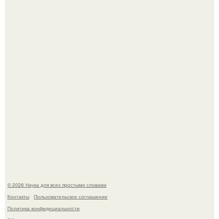
В сеть просочились свежие кадры со съёмок
киноадаптации "Рапунцель", и всё внимание
моментально оказалось приковано к Тиган крофт.
Мистические тайны кельнского собора.
© 2026 Наука для всех простыми словами
Контакты
Пользовательское соглашение
Политика конфидециальности