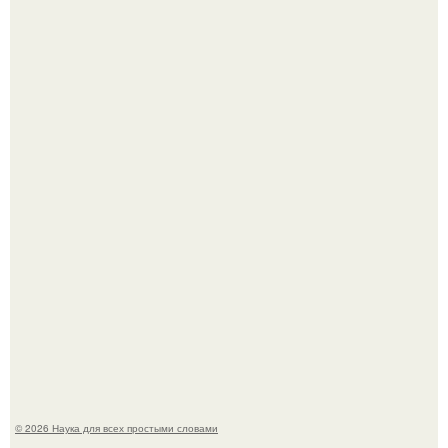
ИИ сделает богаче всех - и особенно тех, кто
зарабатывает меньше всего.
Пока зрители восхищались эффектной картинкой,
создатели фильма фактически построили одну из самых
точных визуальных моделей чёрной дыры.
© 2026 Наука для всех простыми словами