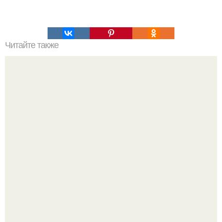
Читайте также
Как выиграть в шахматы за несколько ходов. Как
выиграть шахматную партию за несколько ходов, если
вы не умеете играть.