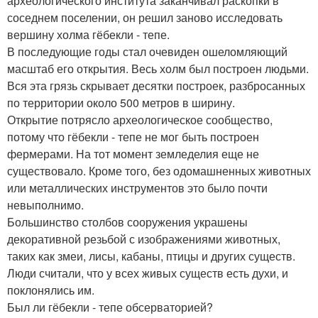
археологического института заканчивал раскопки в
соседнем поселении, он решил заново исследовать
вершину холма гёбекли - тепе.
В последующие годы стал очевиден ошеломляющий
масштаб его открытия. Весь холм был построен людьми.
Вся эта грязь скрывает десятки построек, разбросанных
по территории около 500 метров в ширину.
Открытие потрясло археологическое сообщество,
потому что гёбекли - тепе не мог быть построен
фермерами. На тот момент земледелия еще не
существовало. Кроме того, без одомашненных животных
или металлических инструментов это было почти
невыполнимо.
Большинство столбов сооружения украшены
декоративной резьбой с изображениями животных,
таких как змеи, лисы, кабаны, птицы и других существ.
Люди считали, что у всех живых существ есть духи, и
поклонялись им.
Был ли гёбекли - тепе обсерваторией?