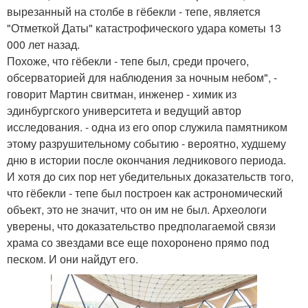
вырезанный на столбе в гёбекли - тепе, является
"Отметкой Даты" катастрофического удара кометы 13
000 лет назад.
Похоже, что гёбекли - тепе был, среди прочего,
обсерваторией для наблюдения за ночным небом", -
говорит Мартин свитман, инженер - химик из
эдинбургского университета и ведущий автор
исследования. - одна из его опор служила памятником
этому разрушительному событию - вероятно, худшему
дню в истории после окончания ледникового периода.
И хотя до сих пор нет убедительных доказательств того,
что гёбекли - тепе был построен как астрономический
объект, это не значит, что он им не был. Археологи
уверены, что доказательство предполагаемой связи
храма со звездами все еще похоронено прямо под
песком. И они найдут его.