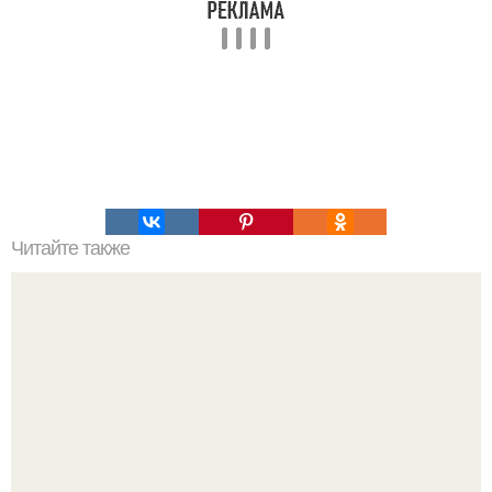
Читайте также
Наука Что это простыми словами. Что такое
антиматерия?